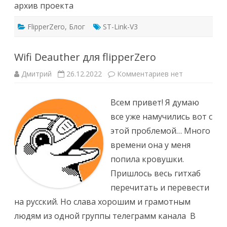
архив проекта
FlipperZero
,
Блог
ST-Link-V3
Wifi Deauther для flipperZero
к
Дмитрий
26.12.2022
Комментариев
нет
записи
Wifi
Deauther
Всем привет! Я думаю
для
flipperZero
все уже намучились вот с
этой проблемой… Много
времени она у меня
попила кровушки.
Пришлось весь гитхаб
перечитать и перевести
на русский. Но слава хорошим и грамотным
людям из одной группы телеграмм канала В