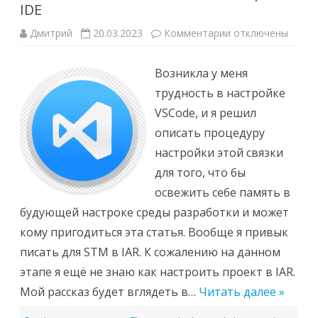
IDE
к
Дмитрий
20.03.2023
Комментарии
отключены
записи
Связка
VSCode-
Возникла у меня
ST-
Link-
трудность в настройке
Linux
Настройка
VSCode, и я решил
IDE
описать процедуру
настройки этой связки
для того, что бы
освежить себе память в
будующей настроке среды разработки и может
кому пригодиться эта статья. Вообще я привык
писать для STM в IAR. К сожалению на данном
этапе я ещё не знаю как настроить проект в IAR.
Мой рассказ будет вглядеть в…
Читать далее »