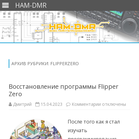
HAM-DMR
Перейти
к
содержимому
АРХИВ РУБРИКИ:
FLIPPERZERO
Восстановление программы Flipper
Zero
к
Дмитрий
15.04.2023
Комментарии
отключены
записи
Восстановление
программы
После того как я стал
Flipper
Zero
изучать