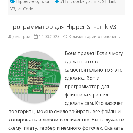
FlipperZero
,
Блог
./FBT
,
docker
,
st-link
,
ST-Link-
V3
,
vs-Code
Программатор для Flipper ST-Link V3
к
Дмитрий
14.03.2023
Комментарии
отключены
записи
Программатор
для
Всем привет! Если я могу
Flipper
ST-
сделать что то
Link
V3
самостоятельно то я это
сделаю… Вот и
программатор для
флиппера я решил
сделать сам. Кто захочет
повторить, можно смело забирать все файлы и
копировать в любом колличестве. Вы получаете
схему, плату, гербер и немного фоточек. Скачать