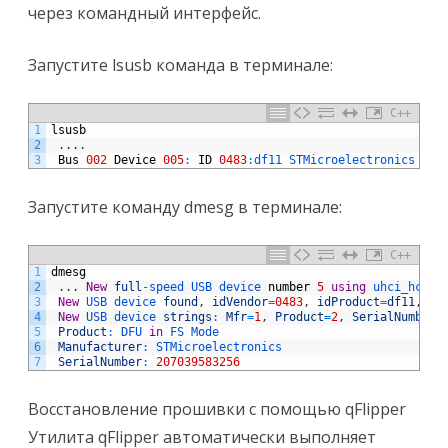
через командный интерфейс.
Запустите lsusb команда в терминале:
C++
1
lsusb
2
.
.
.
.
3
Bus
002
Device
005
:
ID
0483
:
df11 
STMicroelectronics 
STM
Запустите команду dmesg в терминале:
C++
1
dmesg
2
.
.
.
New
full
-
speed 
USB 
device 
number
5
using
uhci_hcd
3
New
USB 
device 
found
,
idVendor
=
0483
,
idProduct
=
df11
,
bc
4
New
USB 
device 
strings
:
Mfr
=
1
,
Product
=
2
,
SerialNumber
=
5
Product
:
DFU 
in
FS 
Mode
6
Manufacturer
:
STMicroelectronics
7
SerialNumber
:
207039583256
Восстановление прошивки с помощью qFlipper
Утилита qFlipper автоматически выполняет