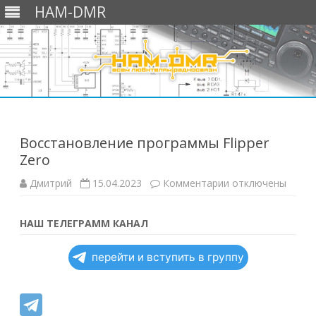
HAM-DMR
Перейти
к
содержимому
Восстановление программы Flipper
Zero
к
Дмитрий
15.04.2023
Комментарии
отключены
записи
Восстановление
программы
Flipper
НАШ ТЕЛЕГРАММ КАНАЛ
Zero
перейти и вступить в группу