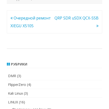
Навигация
Очередной ремонт
QRP SDR uSDX QCX-SSB
по
XIEGU X5105
записям
РУБРИКИ
DMR
(3)
FlipperZero
(4)
Kali Linux
(3)
LINUX
(16)