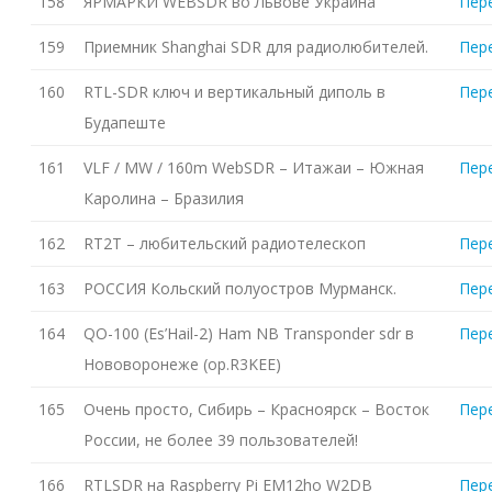
158
ЯРМАРКИ WEBSDR во Львове Украина
Пер
159
Приемник Shanghai SDR для радиолюбителей.
Пер
160
RTL-SDR ключ и вертикальный диполь в
Пер
Будапеште
161
VLF / MW / 160m WebSDR – Итажаи – Южная
Пер
Каролина – Бразилия
162
RT2T – любительский радиотелескоп
Пер
163
РОССИЯ Кольский полуостров Мурманск.
Пер
164
QO-100 (Es’Hail-2) Ham NB Transponder sdr в
Пер
Нововоронеже (op.R3KEE)
165
Очень просто, Сибирь – Красноярск – Восток
Пер
России, не более 39 пользователей!
166
RTLSDR на Raspberry Pi EM12ho W2DB
Пер