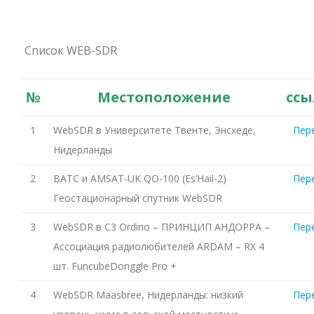
Список WEB-SDR
№
Местоположение
ссы
1
WebSDR в Университете Твенте, Энсхеде,
Пер
Нидерланды
2
BATC и AMSAT-UK QO-100 (Es’Hail-2)
Пер
Геостационарный спутник WebSDR
3
WebSDR в C3 Ordino – ПРИНЦИП АНДОРРА –
Пер
Ассоциация радиолюбителей ARDAM – RX 4
шт. FuncubeDonggle Pro +
4
WebSDR Maasbree, Нидерланды: низкий
Пер