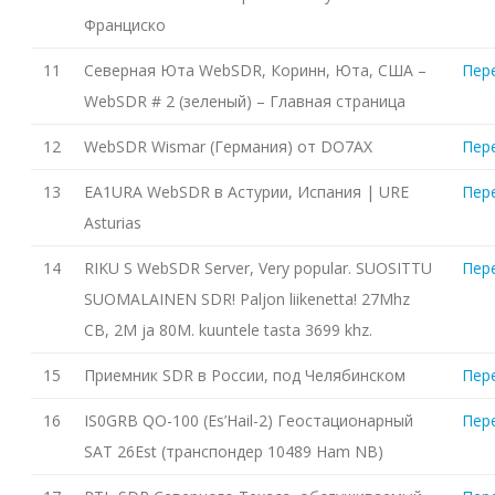
Франциско
11
Северная Юта WebSDR, Коринн, Юта, США –
Пер
WebSDR # 2 (зеленый) – Главная страница
12
WebSDR Wismar (Германия) от DO7AX
Пер
13
EA1URA WebSDR в Астурии, Испания | URE
Пер
Asturias
14
RIKU S WebSDR Server, Very popular. SUOSITTU
Пер
SUOMALAINEN SDR! Paljon liikenetta! 27Mhz
CB, 2M ja 80M. kuuntele tasta 3699 khz.
15
Приемник SDR в России, под Челябинском
Пер
16
IS0GRB QO-100 (Es’Hail-2) Геостационарный
Пер
SAT 26Est (транспондер 10489 Ham NB)