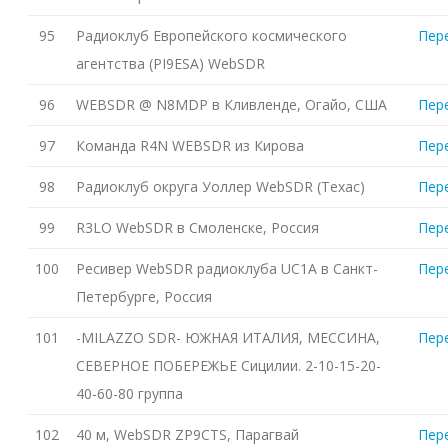
95
Радиоклуб Европейского космического
Пер
агентства (PI9ESA) WebSDR
96
WEBSDR @ N8MDP в Кливленде, Огайо, США
Пер
97
Команда R4N WEBSDR из Кирова
Пер
98
Радиоклуб округа Уоллер WebSDR (Техас)
Пер
99
R3LO WebSDR в Смоленске, Россия
Пер
100
Ресивер WebSDR радиоклуба UC1A в Санкт-
Пер
Петербурге, Россия
101
-MILAZZO SDR- ЮЖНАЯ ИТАЛИЯ, МЕССИНА,
Пер
СЕВЕРНОЕ ПОБЕРЕЖЬЕ Сицилии. 2-10-15-20-
40-60-80 группа
102
40 м, WebSDR ZP9CTS, Парагвай
Пер