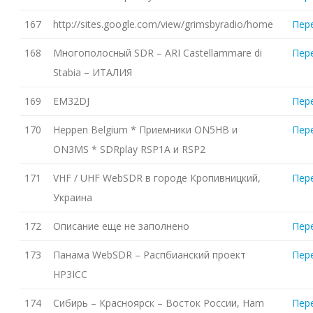
167
http://sites.google.com/view/grimsbyradio/home
Пер
168
Многополосный SDR – ARI Castellammare di
Пер
Stabia – ИТАЛИЯ
169
EM32DJ
Пер
170
Heppen Belgium * Приемники ON5HB и
Пер
ON3MS * SDRplay RSP1A и RSP2
171
VHF / UHF WebSDR в городе Кропивницкий,
Пер
Украина
172
Описание еще не заполнено
Пер
173
Панама WebSDR – Распбианский проект
Пер
HP3ICC
174
Сибирь – Красноярск – Восток России, Ham
Пер