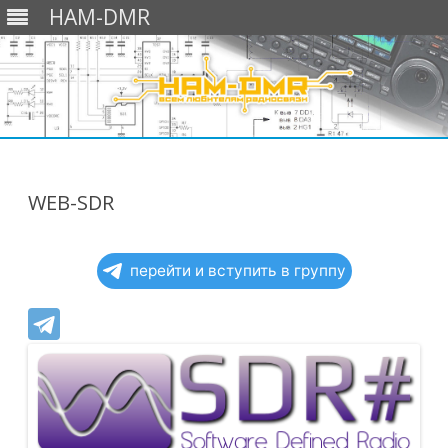
HAM-DMR
Перейти
к
содержимому
WEB-SDR
перейти и вступить в группу