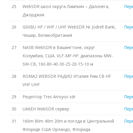
25
WebSDR школ округа Лампкин – Далонега,
Пер
Джорджия
26
G0XBU HF / VHF / UHF WebSDR Nr Jodrell Bank,
Пер
Чешир, Великобритания
27
NA5B WebSDR в Вашингтоне, округ
Пер
Колумбия, США. VLF-MF-HF: диапазоны MW-
SW-CB, 160-80-40-30-25-20-15-10 м
28
ROMA2 WEBSDR РАДИО Италия Рим CB HF
Пер
VHF UHF
29
Рецептор Tres Arroyos sdr
Пер
30
UA6EH WebSDR сервер
Пер
31
160m 80m 40m 20m и погода в Центральной
Пер
Флориде США Орландо, Флорида.