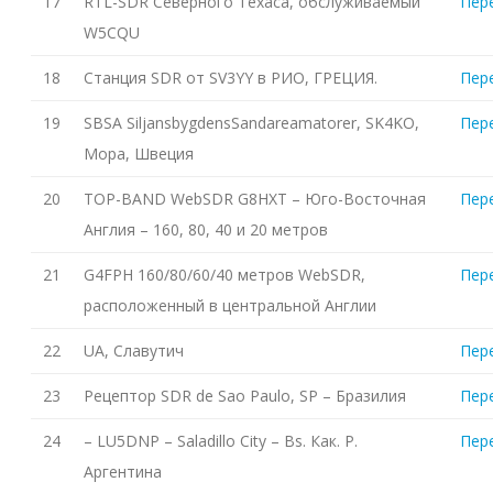
17
RTL-SDR Северного Техаса, обслуживаемый
Пер
W5CQU
18
Станция SDR от SV3YY в РИО, ГРЕЦИЯ.
Пер
19
SBSA SiljansbygdensSandareamatorer, SK4KO,
Пер
Мора, Швеция
20
TOP-BAND WebSDR G8HXT – Юго-Восточная
Пер
Англия – 160, 80, 40 и 20 метров
21
G4FPH 160/80/60/40 метров WebSDR,
Пер
расположенный в центральной Англии
22
UA, Славутич
Пер
23
Рецептор SDR de Sao Paulo, SP – Бразилия
Пер
24
– LU5DNP – Saladillo City – Bs. Как. Р.
Пер
Аргентина