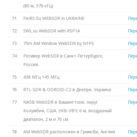
(80 м, 576 кГц)
71
FAIRS Eu WEBSDR in UKRAINE
Пер
72
SWL.su WebSDR with RSP1A
Пер
73
75m AM Window WebSDR by N1PS
Пер
74
Ресивер WebSDR в Санкт-Петербурге,
Пер
Россия.
75
438 МГц 145 МГц
Пер
76
RTL-SDR & ODROID-C2 в Днепре, Украина
Пер
77
NA5B WebSDR в Вашингтоне, округ
Пер
Колумбия, США. УКВ-УВЧ; 6 м, воздушный
диапазон, 2 м и 70 см
78
AM WebSDR расположен в Гримсби, Англия
Пер