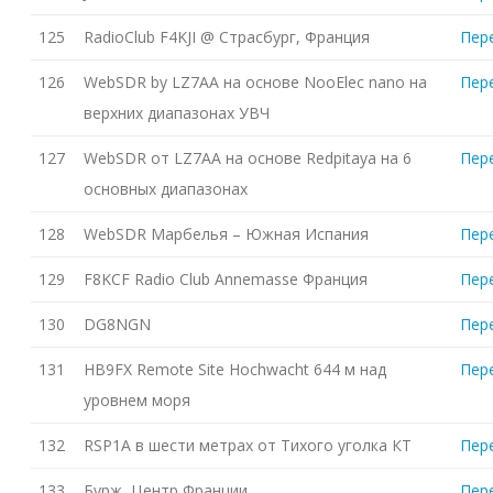
125
RadioClub F4KJI @ Страсбург, Франция
Пер
126
WebSDR by LZ7AA на основе NooElec nano на
Пер
верхних диапазонах УВЧ
127
WebSDR от LZ7AA на основе Redpitaya на 6
Пер
основных диапазонах
128
WebSDR Марбелья – Южная Испания
Пер
129
F8KCF Radio Club Annemasse Франция
Пер
130
DG8NGN
Пер
131
HB9FX Remote Site Hochwacht 644 м над
Пер
уровнем моря
132
RSP1A в шести метрах от Тихого уголка КТ
Пер
133
Бурж, Центр Франции
Пер