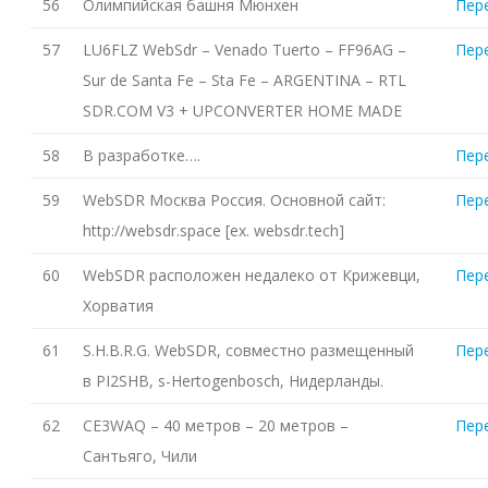
56
Олимпийская башня Мюнхен
Пер
57
LU6FLZ WebSdr – Venado Tuerto – FF96AG –
Пер
Sur de Santa Fe – Sta Fe – ARGENTINA – RTL
SDR.COM V3 + UPCONVERTER HOME MADE
58
В разработке….
Пер
59
WebSDR Москва Россия. Основной сайт:
Пер
http://websdr.space [ex. websdr.tech]
60
WebSDR расположен недалеко от Крижевци,
Пер
Хорватия
61
S.H.B.R.G. WebSDR, совместно размещенный
Пер
в PI2SHB, s-Hertogenbosch, Нидерланды.
62
CE3WAQ – 40 метров – 20 метров –
Пер
Сантьяго, Чили