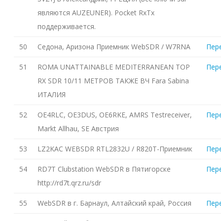
являются AUZEUNER). Pocket RxTx
поддерживается.
50
Седона, Аризона Приемник WebSDR / W7RNA
Пер
51
ROMA UNATTAINABLE MEDITERRANEAN TOP
Пер
RX SDR 10/11 МЕТРОВ ТАКЖЕ ВЧ Fara Sabina
ИТАЛИЯ
52
OE4RLC, OE3DUS, OE6RKE, AMRS Testreceiver,
Пер
Markt Allhau, SE Австрия
53
LZ2KAC WEBSDR RTL2832U / R820T-Приемник
Пер
54
RD7T Clubstation WebSDR в Пятигорске
Пер
http://rd7t.qrz.ru/sdr
55
WebSDR в г. Барнаул, Алтайский край, Россия
Пер