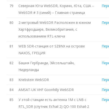
79
Северная Юта WebSDR, Коринн, Юта, США –
Пер
WebSDR # 3 (синий) – Главная страница
80
2-метровый WebSDR Расположен в южном
Пер
Хартфродшире, Великобритания, с
использованием RTL-ключа
81
WEB SDR-станция от SZ8NX на острове
Пер
NAXOS, ГРЕЦИЯ
82
Башня Гербранди, Эйссельштайн,
Пер
Нидерланды
83
Kriebstein WebSDR
Пер
84
AMSAT-UK VHF Goonhilly WebSDR
Пер
85
У этой станции есть антенна 1M с LNB с
Пер
RTL_SDR (спутник Es’hail 2) QO-100 Eshail-2