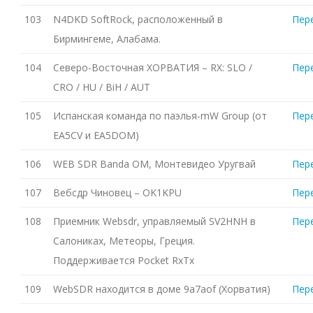
103
N4DKD SoftRock, расположенный в
Пер
Бирмингеме, Алабама.
104
Северо-Восточная ХОРВАТИЯ – RX: SLO /
Пер
CRO / HU / BiH / AUT
105
Испанская команда по паэлья-mW Group (от
Пер
EA5CV и EA5DOM)
106
WEB SDR Banda OM, Монтевидео Уругвай
Пер
107
Вебсдр Чиновец – OK1KPU
Пер
108
Приемник Websdr, управляемый SV2HNH в
Пер
Салониках, Метеоры, Греция.
Поддерживается Pocket RxTx
109
WebSDR находится в доме 9a7aof (Хорватия)
Пер