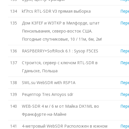
134
kf7rcs RTL-SDR V3 прямая выборка
Пер
135
Дом K3FEF и W3TKP в Милфорде, штат
Пер
Пенсильвания, северо-восток США.
Погодные спутниковые, 10 / 11м, 6м, 2м!
136
RASPBERRY+SoftRock 6.1 : Sysop F5CES
Пер
137
Строится, сервер с ключом RTL-SDR в
Пер
Гданьске, Польша
138
SWL.su WebSDR with RSP1A
Пер
139
Рецептор Tres Arroyos sdr
Пер
140
WEB-SDR 4 м / 6 м от Майка DK1ML во
Пер
Франкфурте-на-Майне
141
4-метровый WebSDR Расположен в южном
Пер