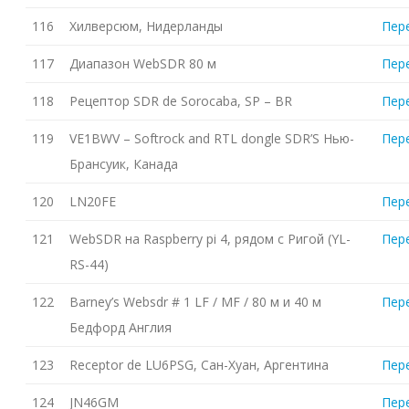
116
Хилверсюм, Нидерланды
Пер
117
Диапазон WebSDR 80 м
Пер
118
Рецептор SDR de Sorocaba, SP – BR
Пер
119
VE1BWV – Softrock and RTL dongle SDR’S Нью-
Пер
Брансуик, Канада
120
LN20FE
Пер
121
WebSDR на Raspberry pi 4, рядом с Ригой (YL-
Пер
RS-44)
122
Barney’s Websdr # 1 LF / MF / 80 м и 40 м
Пер
Бедфорд Англия
123
Receptor de LU6PSG, Сан-Хуан, Аргентина
Пер
124
JN46GM
Пер