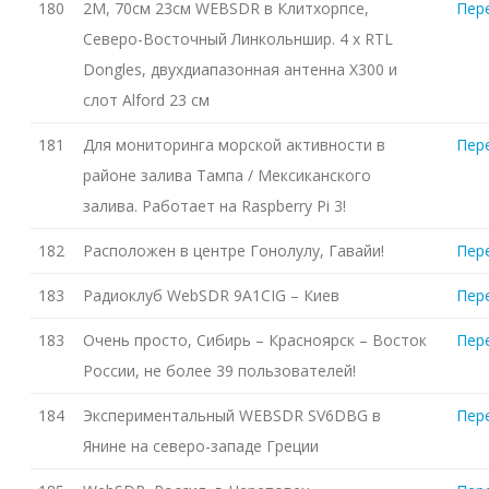
180
2M, 70см 23см WEBSDR в Клитхорпсе,
Пер
Северо-Восточный Линкольншир. 4 x RTL
Dongles, двухдиапазонная антенна X300 и
слот Alford 23 см
181
Для мониторинга морской активности в
Пер
районе залива Тампа / Мексиканского
залива. Работает на Raspberry Pi 3!
182
Расположен в центре Гонолулу, Гавайи!
Пер
183
Радиоклуб WebSDR 9A1CIG – Киев
Пер
183
Очень просто, Сибирь – Красноярск – Восток
Пер
России, не более 39 пользователей!
184
Экспериментальный WEBSDR SV6DBG в
Пер
Янине на северо-западе Греции