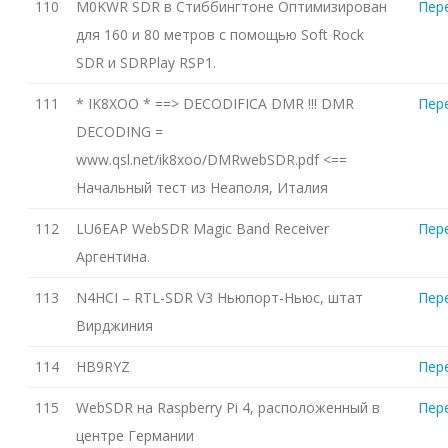
110
M0KWR SDR в Стиббингтоне Оптимизирован
Пер
для 160 и 80 метров с помощью Soft Rock
SDR и SDRPlay RSP1.
111
* IK8XOO * ==> DECODIFICA DMR !!! DMR
Пер
DECODING =
www.qsl.net/ik8xoo/DMRwebSDR.pdf <==
Начальный тест из Неаполя, Италия
112
LU6EAP WebSDR Magic Band Receiver
Пер
Аргентина.
113
N4HCI – RTL-SDR V3 Ньюпорт-Ньюс, штат
Пер
Вирджиния
114
HB9RYZ
Пер
115
WebSDR на Raspberry Pi 4, расположенный в
Пер
центре Германии