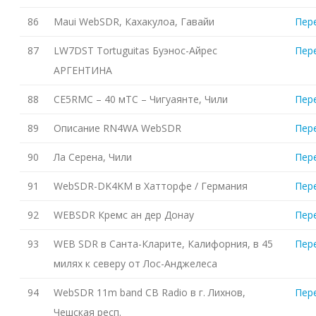
86
Maui WebSDR, Кахакулоа, Гавайи
Пер
87
LW7DST Tortuguitas Буэнос-Айрес
Пер
АРГЕНТИНА
88
CE5RMC – 40 мТС – Чигуаянте, Чили
Пер
89
Описание RN4WA WebSDR
Пер
90
Ла Серена, Чили
Пер
91
WebSDR-DK4KM в Хатторфе / Германия
Пер
92
WEBSDR Кремс ан дер Донау
Пер
93
WEB SDR в Санта-Кларите, Калифорния, в 45
Пер
милях к северу от Лос-Анджелеса
94
WebSDR 11m band CB Radio в г. Лихнов,
Пер
Чешская респ.