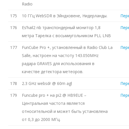
Radio
175
10 ГГц WebSDR в Эйндховене, Нидерланды.
Пер
176
Es’hail2 nb транспондерный монитор 1,8
Пер
метра Тарелка с восьмиугольником PLL LNB
177
FunCube Pro +, установленный в Radio Club La
Пер
Salle, настроен на частоту 143.050MHz
радара GRAVES для использования в
качестве детектора метеоров.
178
2.3 GHz websdr @ 60m agl
Пер
179
Funcube pro + на pi2 @ HB9EUE –
Пер
Центральная частота является
относительной и может быть установлена
от 0,3 до 2000 МГц.