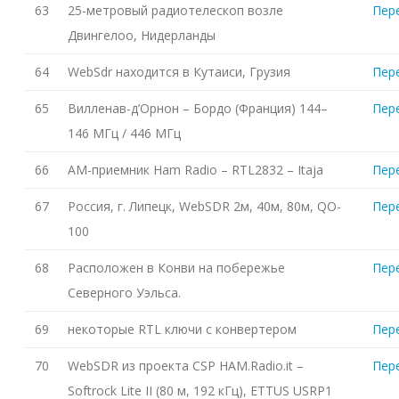
63
25-метровый радиотелескоп возле
Пер
Двингелоо, Нидерланды
64
WebSdr находится в Кутаиси, Грузия
Пер
65
Вилленав-д’Орнон – Бордо (Франция) 144–
Пер
146 МГц / 446 МГц
66
AM-приемник Ham Radio – RTL2832 – Itaja
Пер
67
Россия, г. Липецк, WebSDR 2м, 40м, 80м, QO-
Пер
100
68
Расположен в Конви на побережье
Пер
Северного Уэльса.
69
некоторые RTL ключи с конвертером
Пер
70
WebSDR из проекта CSP HAM.Radio.it –
Пер
Softrock Lite II (80 м, 192 кГц), ETTUS USRP1