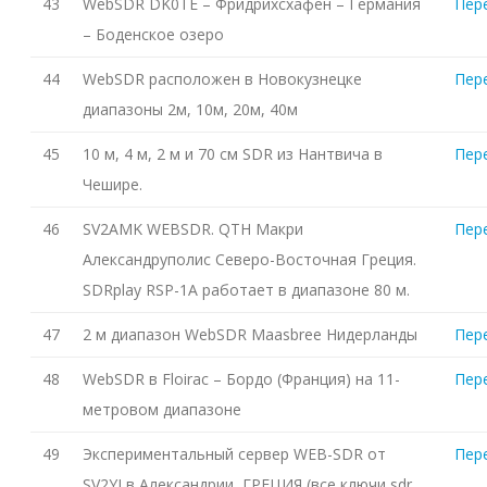
43
WebSDR DK0TE – Фридрихсхафен – Германия
Пер
– Боденское озеро
44
WebSDR расположен в Новокузнецке
Пер
диапазоны 2м, 10м, 20м, 40м
45
10 м, 4 м, 2 м и 70 см SDR из Нантвича в
Пер
Чешире.
46
SV2AMK WEBSDR. QTH Макри
Пер
Александруполис Северо-Восточная Греция.
SDRplay RSP-1A работает в диапазоне 80 м.
47
2 м диапазон WebSDR Maasbree Нидерланды
Пер
48
WebSDR в Floirac – Бордо (Франция) на 11-
Пер
метровом диапазоне
49
Экспериментальный сервер WEB-SDR от
Пер
SV2YJ в Александрии, ГРЕЦИЯ (все ключи sdr