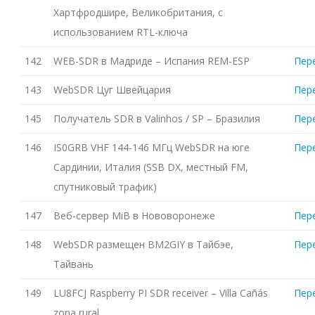
Хартфродшире, Великобритания, с
использованием RTL-ключа
142
WEB-SDR в Мадриде – Испания REM-ESP
Пер
143
WebSDR Цуг Швейцария
Пер
145
Получатель SDR в Valinhos / SP – Бразилия
Пер
146
IS0GRB VHF 144-146 МГц WebSDR на юге
Пер
Сардинии, Италия (SSB DX, местный FM,
спутниковый трафик)
147
Веб-сервер MiB в Нововоронеже
Пер
148
WebSDR размещен BM2GIY в Тайбэе,
Пер
Тайвань
149
LU8FCJ Raspberry PI SDR receiver – Villa Cañás
Пер
zona rural