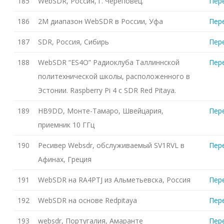
185
WebSDR, Россия, г. Череповец.
Пер
186
2М диапазон WebSDR в России, Уфа
Пер
187
SDR, Россия, Сибирь
Пер
188
WebSDR “ES4O” Радиоклуба Таллиннской
Пер
политехнической школы, расположенного в
Эстонии. Raspberry Pi 4 с SDR Red Pitaya.
189
HB9DD, Монте-Тамаро, Швейцария,
Пер
приемник 10 ГГц
190
Ресивер Websdr, обслуживаемый SV1RVL в
Пер
Афинах, Греция
191
WebSDR на RA4PTJ из Альметьевска, Россия
Пер
192
WebSDR на основе Redpitaya
Пер
193
websdr, Португалия, Амаранте
Пер