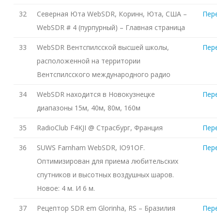
32
Северная Юта WebSDR, Коринн, Юта, США –
Пер
WebSDR # 4 (пурпурный) – Главная страница
33
WebSDR Вентспилсской высшей школы,
Пер
расположенной на территории
Вентспилсского международного радио
34
WebSDR находится в Новокузнецке
Пер
диапазоны 15м, 40м, 80м, 160м
35
RadioClub F4KJI @ Страсбург, Франция
Пер
36
SUWS Farnham WebSDR, IO91OF.
Пер
Оптимизирован для приема любительских
спутников и высотных воздушных шаров.
Новое: 4 м. И 6 м.
37
Рецептор SDR em Glorinha, RS – Бразилия
Пер