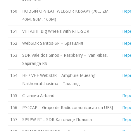
150
НОВЫЙ ОРЛЕАН WEBSDR KB5AVY (70C, 2M,
Пер
40M, 80M, 160M)
151
VHF/UHF Big Wheels with RTL-SDR
Пер
152
WebSDR Santos-SP – Бразилия
Пер
153
SDR Vale dos Sinos – Raspberry – Ivan Ribas,
Пер
Sapiranga RS
154
HF / VHF WebSDR – Amphure Mueang
Пер
Nakhonratchasima – Таиланд
155
Станция Airband
Пер
156
PY4CAP – Grupo de Radiocomunicacao da UFSJ
Пер
157
SP9PW RTL-SDR Катовице Польша
Пер