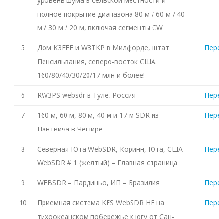
уровень шума в сельской местности и
полное покрытие диапазона 80 м / 60 м / 40
м / 30 м / 20 м, включая сегменты CW
5
Дом K3FEF и W3TKP в Милфорде, штат
Пер
Пенсильвания, северо-восток США.
160/80/40/30/20/17 млн и более!
6
RW3PS websdr в Туле, Россия
Пер
7
160 м, 60 м, 80 м, 40 м и 17 м SDR из
Пер
Нантвича в Чешире
8
Северная Юта WebSDR, Коринн, Юта, США –
Пер
WebSDR # 1 (желтый) – Главная страница
9
WEBSDR – Пардиньо, ИП – Бразилия
Пер
10
Приемная система KFS WebSDR HF на
Пер
тихоокеанском побережье к югу от Сан-