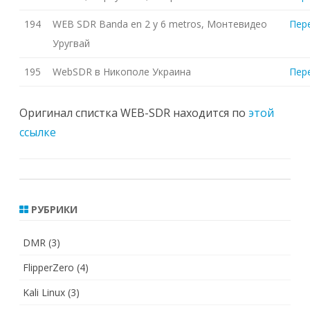
194
WEB SDR Banda en 2 y 6 metros, Монтевидео
Пер
Уругвай
195
WebSDR в Никополе Украина
Пер
Оригинал спистка WEB-SDR находится по
этой
ссылке
РУБРИКИ
DMR
(3)
FlipperZero
(4)
Kali Linux
(3)