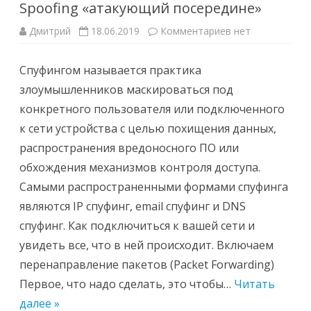
Spoofing «атакующий посередине»
к
Дмитрий
18.06.2019
Комментариев
нет
записи
Spoofing
«атакующий
Спуфингом называется практика
посередине»
злоумышленников маскироваться под
конкретного пользователя или подключенного
к сети устройства с целью похищения данных,
распространения вредоносного ПО или
обхождения механизмов контроля доступа.
Самыми распространенными формами спуфинга
являются IP спуфинг, email спуфинг и DNS
спуфинг. Как подключиться к вашей сети и
увидеть все, что в ней происходит. Включаем
перенаправление пакетов (Packet Forwarding)
Первое, что надо сделать, это чтобы…
Читать
далее »