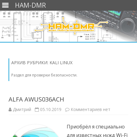
HAM-DMR
Перейти
к
содержимому
АРХИВ РУБРИКИ:
KALI LINUX
Раздел для проверки безопасности.
ALFA AWUS036ACH
к
Дмитрий
05.10.2019
Комментариев
нет
записи
ALFA
AWUS036ACH
Приобрёл я специально
для известных нужд Wi-Fi