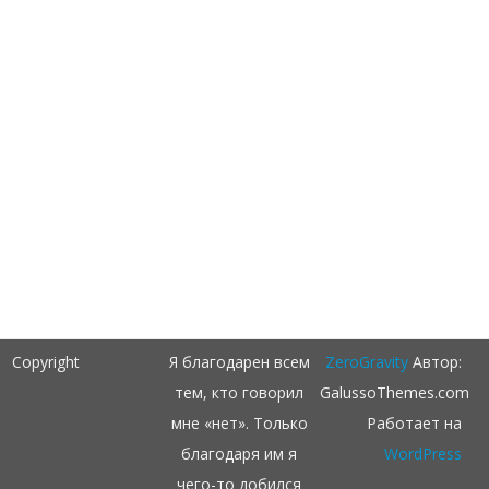
Copyright
Я благодарен всем
ZeroGravity
Автор:
тем, кто говорил
GalussoThemes.com
мне «нет». Только
Работает на
благодаря им я
WordPress
чего-то добился