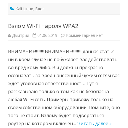
Kali Linux
,
Блог
Взлом Wi-Fi пароля WPA2
к
Дмитрий
01.06.2019
Комментариев
нет
записи
Взлом
Wi-
ВНИМАНИЕ!!!!!!!!!! ВНИМАНИЕ!!!!!!!!!!! данная статья
Fi
пароля
ни в коем случае не побуждает вас действовать
WPA2
во вред кому либо. Вы должны прекрасно
осознавать за вред нанесённый чужим сетям вас
ждёт уголовная ответственность. Тут я
рассказываю только о том как не безопасна
любая Wi-Fi сеть. Примеры привожу только на
своём собственном оборудовании. Помните, оно
того не стоит. Взлому будет подвергаться
роутер на котором включен…
Читать далее »