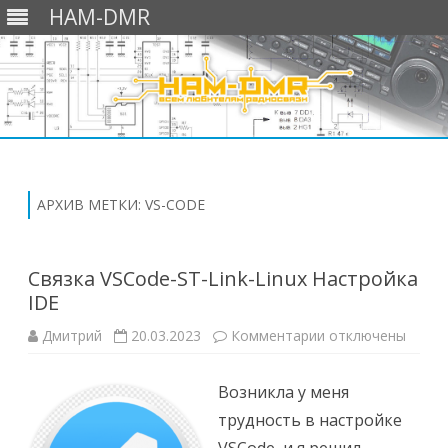
HAM-DMR
Перейти
к
содержимому
АРХИВ МЕТКИ:
VS-CODE
Связка VSCode-ST-Link-Linux Настройка
IDE
к
Дмитрий
20.03.2023
Комментарии
отключены
записи
Связка
VSCode-
Возникла у меня
ST-
Link-
трудность в настройке
Linux
Настройка
IDE