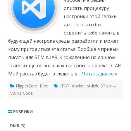
VSCode, и я решил
описать процедуру
настройки этой связки
для того, что бы
освежить себе память в
будующей настроке среды разработки и может
кому пригодиться эта статья. Вообще я привык
писать для STM в IAR. К сожалению на данном
этапе я ещё не знаю как настроить проект в IAR.
Мой рассказ будет вглядеть в…
Читать далее »
FlipperZero
,
Блог
./FBT
,
docker
,
st-link
,
ST-Link-
V3
,
vs-Code
РУБРИКИ
DMR
(3)