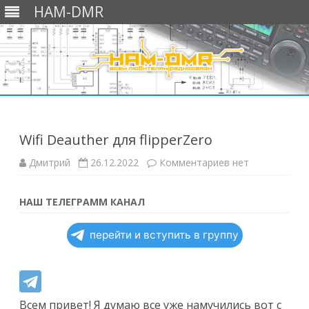
HAM-DMR
Перейти
к
содержимому
Wifi Deauther для flipperZero
к
Дмитрий
26.12.2022
Комментариев
нет
записи
Wifi
Deauther
для
НАШ ТЕЛЕГРАММ КАНАЛ
flipperZero
перейти и вступить в группу
Всем привет! Я думаю все уже намучились вот с