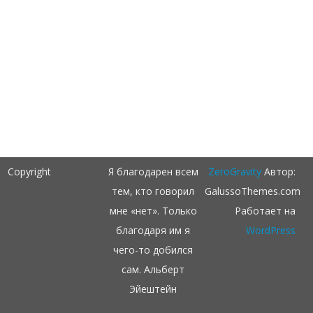
Copyright
Я благодарен всем
ZeroGravity
Автор:
тем, кто говорил
GalussoThemes.com
мне «нет». Только
Работает на
благодаря им я
WordPress
чего-то добился
сам. Альберт
Эйештейн