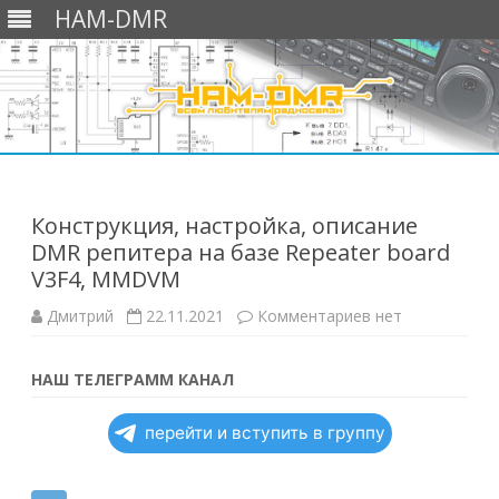
HAM-DMR
Перейти
к
содержимому
Конструкция, настройка, описание
DMR репитера на базе Repeater board
V3F4, MMDVM
к
Дмитрий
22.11.2021
Комментариев
нет
записи
Конструкция,
настройка,
описание
НАШ ТЕЛЕГРАММ КАНАЛ
DMR
репитера
на
перейти и вступить в группу
базе
Repeater
board
V3F4,