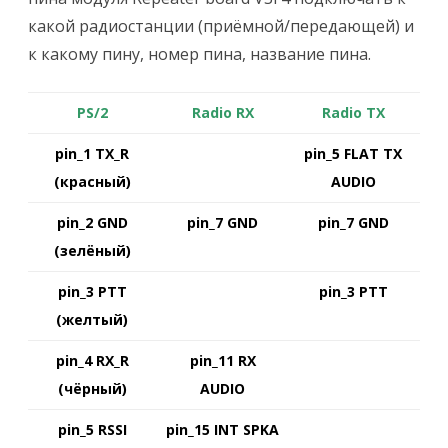
какой радиостанции (приёмной/передающей) и
к какому пину, номер пина, название пина.
PS/2
Radio RX
Radio TX
pin_1 TX_R
pin_5 FLAT TX
(красный)
AUDIO
pin_2 GND
pin_7 GND
pin_7 GND
(зелёный)
pin_3 PTT
pin_3 PTT
(желтый)
pin_4 RX_R
pin_11 RX
(чёрный)
AUDIO
pin_5 RSSI
pin_15 INT SPKA