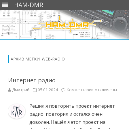
HAM-DMR
Перейти
к
содержимому
АРХИВ МЕТКИ:
WEB-RADIO
Интернет радио
к
Дмитрий
05.01.2024
Комментарии
отключены
записи
Интернет
радио
Решил я повторить проект интернет
радио, повторил и остался очен
доволен. Нашёл я этот проект на