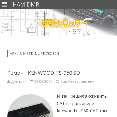
HAM-DMR
Перейти
к
содержимому
АРХИВ МЕТКИ:
UPD78C10G
Ремонт KENWOOD TS-950 SD
к
Дмитрий
08.03.2022
Комментариев
нет
записи
Ремонт
KENWOOD
И так, решил я оживить
TS-
950
CAT в трансивере
SD
kenwood ts-950. CAT там