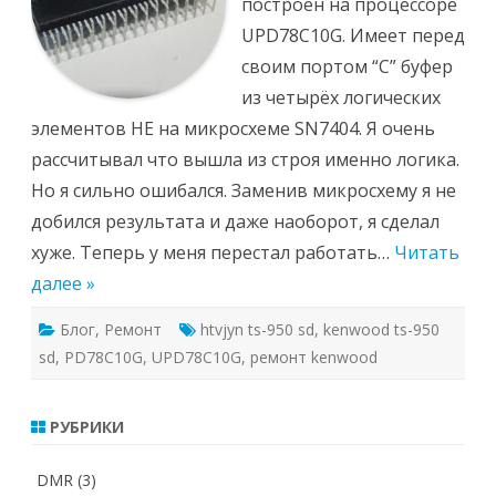
построен на процессоре
UPD78C10G. Имеет перед
своим портом “С” буфер
из четырёх логических
элементов НЕ на микросхеме SN7404. Я очень
рассчитывал что вышла из строя именно логика.
Но я сильно ошибался. Заменив микросхему я не
добился результата и даже наоборот, я сделал
хуже. Теперь у меня перестал работать…
Читать
далее »
Блог
,
Ремонт
htvjyn ts-950 sd
,
kenwood ts-950
sd
,
PD78C10G
,
UPD78C10G
,
ремонт kenwood
РУБРИКИ
DMR
(3)