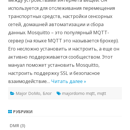
между устройствами интернета вещей. Он
используется для отслеживания перемещения
транспортных средств, настройки сенсорных
сетей, домашней автоматизации и сбора
данных. Mosquitto – это популярный MQTT-
сервер (на языке MQTT это называется брокер).
Его несложно установить и настроить, а еще он
активно поддерживается сообществом. Этот
мануал поможет установить Mosquitto,
настроить поддержку SSL и безопасное
взаимодействие…
Читать далее »
Major DoMo
,
Блог
majordomo mqtt
,
mqtt
РУБРИКИ
DMR
(3)