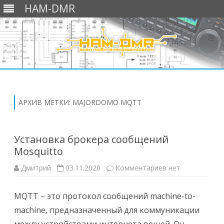
HAM-DMR
Перейти
к
содержимому
АРХИВ МЕТКИ:
MAJORDOMO MQTT
Установка брокера сообщений
Mosquitto
к
Дмитрий
03.11.2020
Комментариев
нет
записи
Установка
брокера
MQTT – это протокол сообщений machine-to-
сообщений
Mosquitto
machine, предназначенный для коммуникации