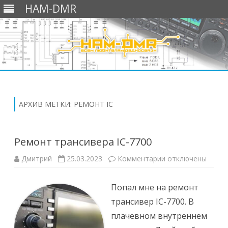
HAM-DMR
Перейти
к
содержимому
АРХИВ МЕТКИ:
РЕМОНТ IC
Ремонт трансивера IC-7700
к
Дмитрий
25.03.2023
Комментарии
отключены
записи
Ремонт
трансивера
Попал мне на ремонт
IC-
7700
трансивер IC-7700. В
плачевном внутреннем