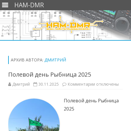
HAM-DMR
Перейти
к
содержимому
АРХИВ АВТОРА:
ДМИТРИЙ
Полевой день Рыбница 2025
к
Дмитрий
30.11.2025
Комментарии
отключены
записи
Полевой
день
Полевой день Рыбница
Рыбница
2025
2025