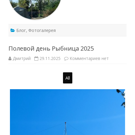
Блог
,
Фотогалерея
Полевой день Рыбница 2025
к
Дмитрий
29.11.2025
Комментариев
нет
записи
Полевой
день
Рыбница
All
2025