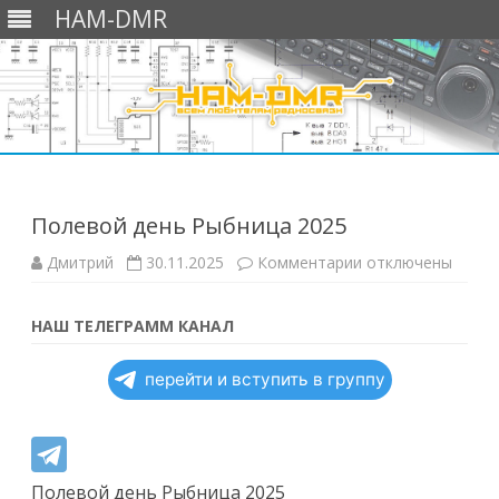
HAM-DMR
Перейти
к
содержимому
Полевой день Рыбница 2025
к
Дмитрий
30.11.2025
Комментарии
отключены
записи
Полевой
день
Рыбница
НАШ ТЕЛЕГРАММ КАНАЛ
2025
перейти и вступить в группу
Полевой день Рыбница 2025