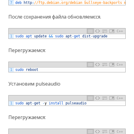
7
deb 
http
:
//ftp.debian.org/debian bullseye-backports main
После сохранения файла обновляемсся.
C++
1
sudo 
apt 
update
&&
sudo 
apt
-
get 
dist
-
upgrade
Перегружаемся:
C++
1
sudo 
reboot
Установим pulseaudio
C++
1
sudo 
apt
-
get
-
y
install 
pulseaudio
Перегружаемся:
C++