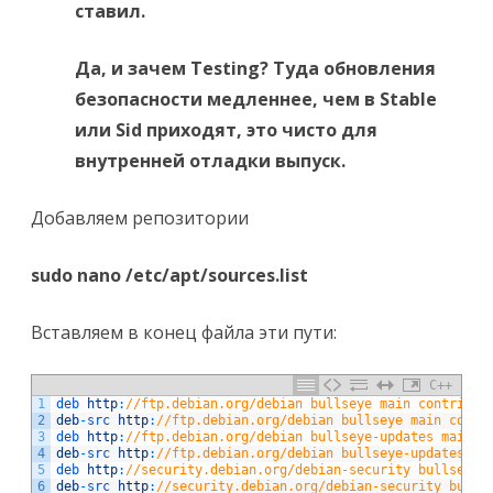
ставил.
Да, и зачем Testing? Туда обновления
безопасности медленнее, чем в Stable
или Sid приходят, это чисто для
внутренней отладки выпуск.
Добавляем репозитории
sudo nano /etc/apt/sources.list
Вставляем в конец файла эти пути:
C++
1
deb 
http
:
//ftp.debian.org/debian bullseye main contrib n
2
deb
-
src 
http
:
//ftp.debian.org/debian bullseye main contr
3
deb 
http
:
//ftp.debian.org/debian bullseye-updates main c
4
deb
-
src 
http
:
//ftp.debian.org/debian bullseye-updates ma
5
deb 
http
:
//security.debian.org/debian-security bullseye-
6
deb
-
src 
http
:
//security.debian.org/debian-security bulls