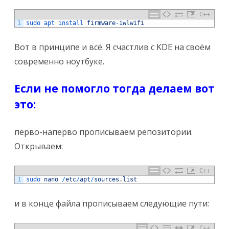
C++
1
sudo 
apt 
install 
firmware
-
iwlwifi
Вот в принципе и всё. Я счастлив с KDE на своём
современно ноутбуке.
Если не помогло тогда делаем вот
это:
перво-наперво прописываем репозитории.
Открываем:
C++
1
sudo 
nano
/
etc
/
apt
/
sources
.
list
и в конце файла прописываем следующие пути:
C++