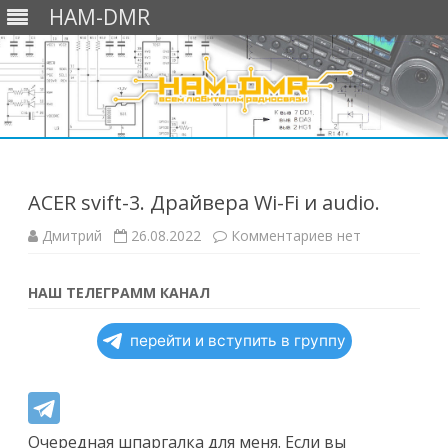
HAM-DMR
Перейти
к
содержимому
ACER svift-3. Драйвера Wi-Fi и audio.
к
Дмитрий
26.08.2022
Комментариев
нет
записи
ACER
svift-
3.
НАШ ТЕЛЕГРАММ КАНАЛ
Драйвера
Wi-
Fi
перейти и вступить в группу
и
audio.
Очередная шпаргалка для меня. Если вы