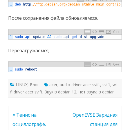
1
deb 
http
:
//ftp.debian.org/debian stable main contrib non
После сохранения файла обновляемсся.
C++
1
sudo 
apt 
update
&&
sudo 
apt
-
get 
dist
-
upgrade
Перезагружаемся;
C++
1
sudo 
reboot
LINUX
,
Блог
acer
,
audio driver acer svift
,
svift
,
wi-
fi driver acer svift
,
Звук в debian 12
,
нет звука в debian
Навигация
Тенис на
OpenEVSE Зарядная
по
осциллографе.
станция для