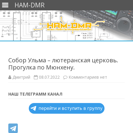
HAM-DMR
Перейти
к
содержимому
Собор Ульма – лютеранская церковь.
Прогулка по Мюнхену.
к
Дмитрий
08.07.2022
Комментариев
нет
записи
Собор
Ульма
–
НАШ ТЕЛЕГРАММ КАНАЛ
лютеранская
церковь.
Прогулка
перейти и вступить в группу
по
Мюнхену.