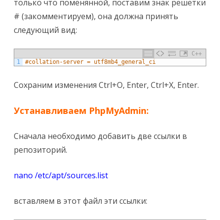
только что поменянной, поставим знак решетки
# (закомментируем), она должна принять
следующий вид:
C++
1
#collation-server = utf8mb4_general_ci
Сохраним изменения Ctrl+O, Enter, Ctrl+X, Enter.
Устанавливаем PhpMyAdmin:
Сначала необходимо добавить две ссылки в
репозиторий.
nano /etc/apt/sources.
list
вставляем в этот файл эти ссылки: