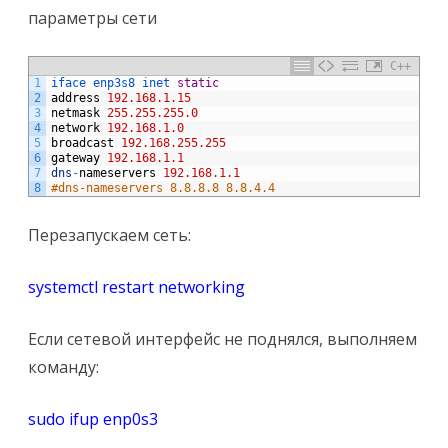
параметры сети
C++
1
iface 
enp3s8 
inet 
static
2
address
192.168.1.15
3
netmask
255.255.255.0
4
network
192.168.1.0
5
broadcast
192.168.255.255
6
gateway
192.168.1.1
7
dns
-
nameservers
192.168.1.1
8
#dns-nameservers 8.8.8.8 8.8.4.4
Перезапускаем сеть:
systemctl restart networking
Если сетевой интерфейс не поднялся, выполняем
команду:
sudo ifup enp0s3