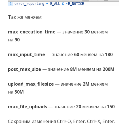
1
error_reporting
=
E_ALL
&
~
E_NOTICE
Так же меняем:
max_execution_time
— значение
30
меняем
на
90
max_input_time
— значение
60
меняем на
180
post_max_size
— значение
8M
меняем на
200M
upload_max_filesize
— значение
2M
меняем
на
50M
max_file_uploads
— значение
20
меняем на
150
Сохраним изменения Ctrl+O, Enter, Ctrl+X, Enter.