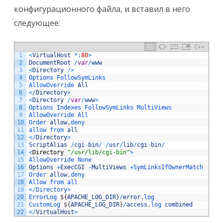
конфигурационного файла, и вставил в него
следующее:
C++
1
<
VirtualHost
*
:
80
>
2
DocumentRoot
/
var
/
www
3
<
Directory
/
>
4
Options 
FollowSymLinks
5
AllowOverride 
All
6
<
/
Directory
>
7
<
Directory
/
var
/
www
>
8
Options 
Indexes 
FollowSymLinks 
MultiViews
9
AllowOverride 
All
10
Order 
allow
,
deny
11
allow 
from 
all
12
<
/
Directory
>
13
ScriptAlias
/
cgi
-
bin
/
/
usr
/
lib
/
cgi
-
bin
/
14
<
Directory
"/usr/lib/cgi-bin"
>
15
AllowOverride 
None
16
Options
+
ExecCGI
-
MultiViews
+
SymLinksIfOwnerMatch
17
Order 
allow
,
deny
18
Allow
from
all
19
<
/
Directory
>
20
ErrorLog
$
{
APACHE_LOG_DIR
}
/
error
.
log
21
CustomLog
$
{
APACHE_LOG_DIR
}
/
access
.
log 
combined
22
<
/
VirtualHost
>