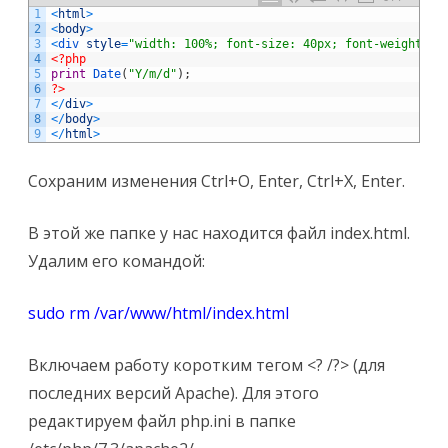
1
<
html
>
2
<
body
>
3
<
div 
style
=
"width: 100%; font-size: 40px; font-weight: b
4
<?php
5
print
Date
(
"Y/m/d"
)
;
6
?>
7
<
/
div
>
8
<
/
body
>
9
<
/
html
>
Сохраним изменения Ctrl+O, Enter, Ctrl+X, Enter.
В этой же папке у нас находится файл index.html.
Удалим его командой:
sudo rm /var/www/html/index.html
Включаем работу коротким тегом <? /?> (для
последних версий Apache). Для этого
редактируем файл php.ini в папке