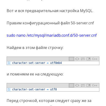
Вот и вся предварительная настройка MySQL.
Правим конфигурационный файл 50-server.cnf
sudo nano /etc/mysql/mariadb.conf.d/50-server.cnf
Найдем в этом файле строчку:
C++
1
character
-
set
-
server
=
utf8mb4
и поменяем ее на следующую:
C++
1
character
-
set
-
server
=
utf8
Перед строчкой, которая следует сразу же за