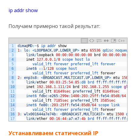
ip addr show
Получаем примерно такой результат:
C++
1
dima
@
MD
:
~
$
ip 
addr 
show
2
1
:
lo
:
<
LOOPBACK
,
UP
,
LOWER_UP
>
mtu
65536
qdisc 
noqueue 
s
3
link
/
loopback
00
:
00
:
00
:
00
:
00
:
00
brd
00
:
00
:
00
:
00
:
00
:
4
inet
127.0.0.1
/
8
scope 
host 
lo
5
valid_lft 
forever 
preferred_lft 
forever
6
inet6
::
1
/
128
scope 
host 
7
valid_lft 
forever 
preferred_lft 
forever
8
2
:
enp3s8
:
<
BROADCAST
,
MULTICAST
,
UP
,
LOWER_UP
>
mtu
1500
q
9
link
/
ether
00
:
03
:
25
:
54
:
85
:
d8 
brd 
ff
:
ff
:
ff
:
ff
:
ff
:
ff
10
inet
192.168.1.111
/
24
brd
192.168.1.255
scope 
globa
11
valid
_
lft
81649sec
preferred
_
lft
81649sec
12
inet6 
fdbc
:
e265
:
299e
:
1400
:
203
:
25ff
:
fe54
:
85d8
/
64
sco
13
valid
_
lft
7185sec
preferred
_
lft
3585sec
14
inet6 
fe80
::
203
:
25ff
:
fe54
:
85d8
/
64
scope 
link 
15
valid_lft 
forever 
preferred_lft 
forever
16
3
:
wlx001644a7e74b
:
<
BROADCAST
,
MULTICAST
>
mtu
1500
qdis
17
link
/
ether
00
:
16
:
44
:
a7
:
e7
:
4b
brd 
ff
:
ff
:
ff
:
ff
:
ff
:
ff
Устанавливаем статический IP