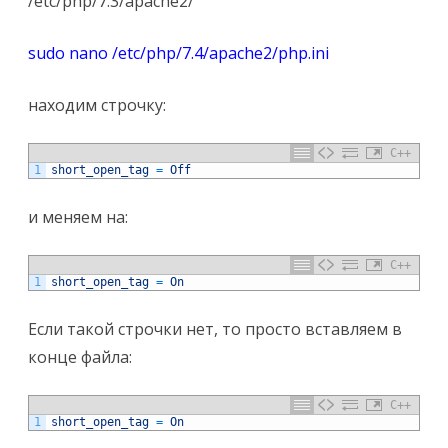
/etc/php/7.3/apache2/
sudo nano /etc/php/7.4/apache2/php.ini
находим строчку:
C++
1
short_open_tag
=
Off
и меняем на:
C++
1
short_open_tag
=
On
Если такой строчки нет, то просто вставляем в
конце файла:
C++
1
short_open_tag
=
On