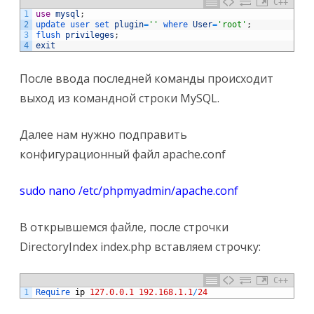
C++
1
use
mysql
;
2
update 
user 
set 
plugin
=
''
where 
User
=
'root'
;
3
flush 
privileges
;
4
exit
После ввода последней команды происходит
выход из командной строки MySQL.
Далее нам нужно подправить
конфигурационный файл apache.conf
sudo nano /etc/phpmyadmin/apache.conf
В открывшемся файле, после строчки
DirectoryIndex index.php вставляем строчку:
C++
1
Require 
ip
127.0.0.1
192.168.1.1
/
24