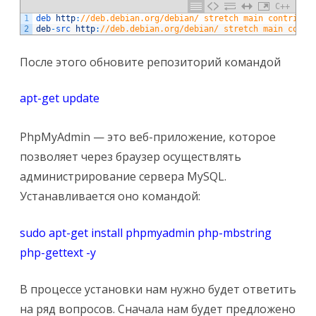
C++
1
deb 
http
:
//deb.debian.org/debian/ stretch main contrib n
2
deb
-
src 
http
:
//deb.debian.org/debian/ stretch main contr
После этого обновите репозиторий командой
apt-get update
PhpMyAdmin — это веб-приложение, которое
позволяет через браузер осуществлять
администрирование сервера MySQL.
Устанавливается оно командой:
sudo apt-get install phpmyadmin php-mbstring
php-gettext -y
В процессе установки нам нужно будет ответить
на ряд вопросов. Сначала нам будет предложено