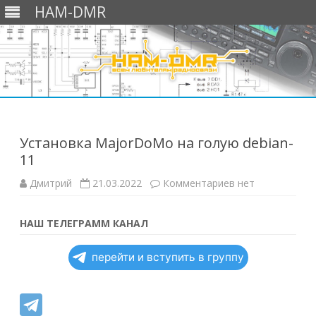
HAM-DMR
Перейти
к
содержимому
Установка MajorDoMo на голую debian-
11
к
Дмитрий
21.03.2022
Комментариев
нет
записи
Установка
MajorDoMo
на
НАШ ТЕЛЕГРАММ КАНАЛ
голую
debian-
11
перейти и вступить в группу