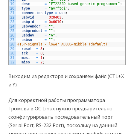
19
desc
=
"FT2232D based generic programmer"
;
20
type
=
"avrftdi"
;
21
connection_type
=
usb
;
22
usbvid
=
0x0403
;
23
usbpid
=
0x6010
;
24
usbvendor
=
""
;
25
usbproduct
=
""
;
26
usbdev
=
"A"
;
27
usbsn
=
""
;
28
#ISP-signals - lower ADBUS-Nibble (default)
29
reset
=
3
;
30
sck
=
0
;
31
mosi
=
1
;
32
miso
=
2
;
Выходим из редактора и сохраняем файл (CTL+X
и Y).
Для корректной работы программатора
Громова в ОС Linux нужно предварительно
сконфигурировать последовательный порт
(Serial Port, RS-232 Port), поскольку на данный
момент при запуске программа avrdude сама не