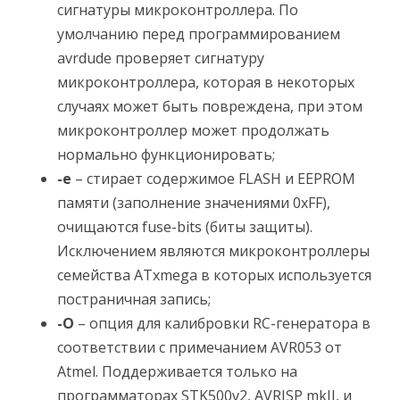
сигнатуры микроконтроллера. По
умолчанию перед программированием
avrdude проверяет сигнатуру
микроконтроллера, которая в некоторых
случаях может быть повреждена, при этом
микроконтроллер может продолжать
нормально функционировать;
-e
– стирает содержимое FLASH и EEPROM
памяти (заполнение значениями 0xFF),
очищаются fuse-bits (биты защиты).
Исключением являются микроконтроллеры
семейства ATxmega в которых используется
постраничная запись;
-O
– опция для калибровки RC-генератора в
соответствии с примечанием AVR053 от
Atmel. Поддерживается только на
программаторах STK500v2, AVRISP mkII, и