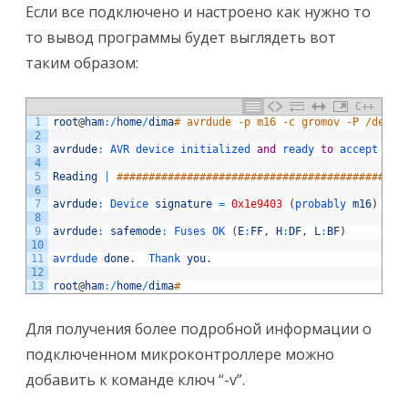
Если все подключено и настроено как нужно то
то вывод программы будет выглядеть вот
таким образом:
C++
1
root
@
ham
:
/
home
/
dima
# avrdude -p m16 -c gromov -P /dev/t
2
3
avrdude
:
AVR 
device 
initialized 
and
ready 
to
accept 
ins
4
5
Reading
|
#############################################
6
7
avrdude
:
Device 
signature
=
0x1e9403
(
probably 
m16
)
8
9
avrdude
:
safemode
:
Fuses 
OK
(
E
:
FF
,
H
:
DF
,
L
:
BF
)
10
11
avrdude 
done
.
Thank 
you
.
12
13
root
@
ham
:
/
home
/
dima
#
Для получения более подробной информации о
подключенном микроконтроллере можно
добавить к команде ключ “-v”.