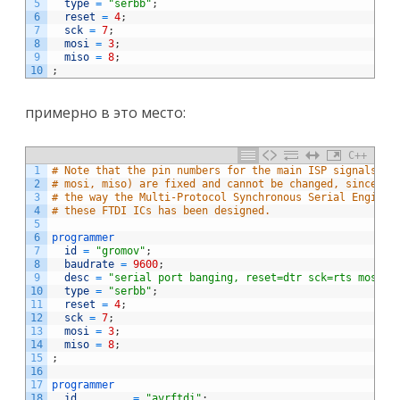
5
type
=
"serbb"
;
6
reset
=
4
;
7
sck
=
7
;
8
mosi
=
3
;
9
miso
=
8
;
10
;
примерно в это место:
C++
1
# Note that the pin numbers for the main ISP signals (r
2
# mosi, miso) are fixed and cannot be changed, since th
3
# the way the Multi-Protocol Synchronous Serial Engine 
4
# these FTDI ICs has been designed.
5
6
programmer
7
id
=
"gromov"
;
8
baudrate
=
9600
;
9
desc
=
"serial port banging, reset=dtr sck=rts mosi=t
10
type
=
"serbb"
;
11
reset
=
4
;
12
sck
=
7
;
13
mosi
=
3
;
14
miso
=
8
;
15
;
16
17
programmer
18
id
=
"avrftdi"
;