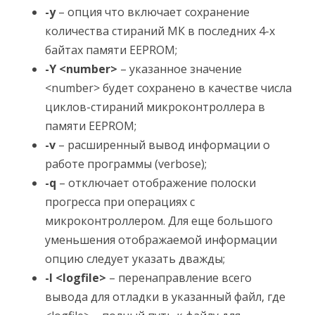
-y
– опция что включает сохранение
количества стираний МК в последних 4-х
байтах памяти EEPROM;
-Y <number>
– указанное значение
<number> будет сохранено в качестве числа
циклов-стираний микроконтроллера в
памяти EEPROM;
-v
– расширенный вывод информации о
работе программы (verbose);
-q
– отключает отображение полоски
прогресса при операциях с
микроконтроллером. Для еще большого
уменьшения отображаемой информации
опцию следует указать дважды;
-l <logfile>
– перенаправление всего
вывода для отладки в указанный файл, где