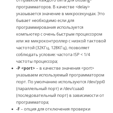
отправкой каждого бита для bitbang-
программаторов. В качестве <delay>
указывается значение в микросекундах. Это
бывает необходимо если для
программирования используется
компьютер с очень быстрым процессором
или же микроконтроллер с низкой тактовой
частотой (32КГц, 128КГц), позволяет
соблюдать условие: частота ISP < 1/4
частоты процессора;
-P <port>
– в качестве значения <port>
указываем используемый программатором
порт. По умолчанию используются /dev/ppi0
(параллельный порт) и /dev/cuaa0
(последовательный порт) в зависимости от
программатора;
-F
– опция для отключения проверки