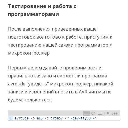
Тестирование и работа с
программаторами
После выполнения приведенных выше
подготовок все готово к работе, приступим к
тестированию нашей связки программатор +
микроконтроллер.
Первым делом давайте проверим все ли
правильно связано и сможет ли программа
avrdude “увидеть” микроконтроллер, никакой
записи и изменений вносить в AVR чип мы не
будем, только тест.
C++
1
avrdude
-
p
m16
-
c
gromov
-
P
/
dev
/
ttyS0
-
n