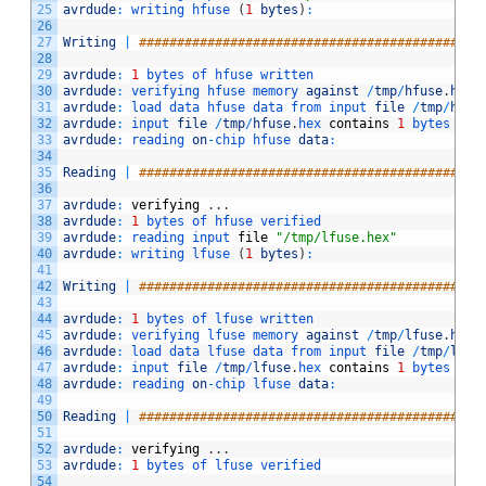
25
avrdude
:
writing 
hfuse
(
1
bytes
)
:
26
27
Writing
|
#############################################
28
29
avrdude
:
1
bytes 
of 
hfuse 
written
30
avrdude
:
verifying 
hfuse 
memory 
against
/
tmp
/
hfuse
.
hex
:
31
avrdude
:
load 
data 
hfuse 
data 
from 
input 
file
/
tmp
/
hfus
32
avrdude
:
input 
file
/
tmp
/
hfuse
.
hex 
contains
1
bytes
33
avrdude
:
reading 
on
-
chip 
hfuse 
data
:
34
35
Reading
|
#############################################
36
37
avrdude
:
verifying
.
.
.
38
avrdude
:
1
bytes 
of 
hfuse 
verified
39
avrdude
:
reading 
input 
file
"/tmp/lfuse.hex"
40
avrdude
:
writing 
lfuse
(
1
bytes
)
:
41
42
Writing
|
#############################################
43
44
avrdude
:
1
bytes 
of 
lfuse 
written
45
avrdude
:
verifying 
lfuse 
memory 
against
/
tmp
/
lfuse
.
hex
:
46
avrdude
:
load 
data 
lfuse 
data 
from 
input 
file
/
tmp
/
lfus
47
avrdude
:
input 
file
/
tmp
/
lfuse
.
hex 
contains
1
bytes
48
avrdude
:
reading 
on
-
chip 
lfuse 
data
:
49
50
Reading
|
#############################################
51
52
avrdude
:
verifying
.
.
.
53
avrdude
:
1
bytes 
of 
lfuse 
verified
54