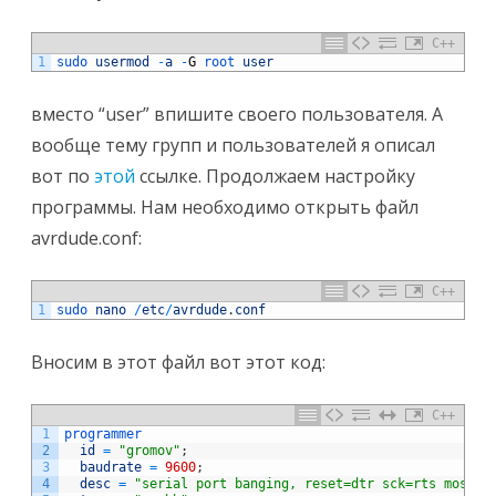
C++
1
sudo 
usermod
-
a
-
G
root 
user
вместо “user” впишите своего пользователя. А
вообще тему групп и пользователей я описал
вот по
этой
ссылке. Продолжаем настройку
программы. Нам необходимо открыть файл
avrdude.conf:
C++
1
sudo 
nano
/
etc
/
avrdude
.
conf
Вносим в этот файл вот этот код:
C++
1
programmer
2
id
=
"gromov"
;
3
baudrate
=
9600
;
4
desc
=
"serial port banging, reset=dtr sck=rts mosi=t