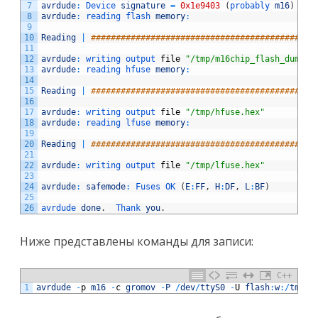
7
avrdude
:
Device 
signature
=
0x1e9403
(
probably 
m16
)
8
avrdude
:
reading 
flash 
memory
:
9
10
Reading
|
#############################################
11
12
avrdude
:
writing 
output 
file
"/tmp/m16chip_flash_dump.h
13
avrdude
:
reading 
hfuse 
memory
:
14
15
Reading
|
#############################################
16
17
avrdude
:
writing 
output 
file
"/tmp/hfuse.hex"
18
avrdude
:
reading 
lfuse 
memory
:
19
20
Reading
|
#############################################
21
22
avrdude
:
writing 
output 
file
"/tmp/lfuse.hex"
23
24
avrdude
:
safemode
:
Fuses 
OK
(
E
:
FF
,
H
:
DF
,
L
:
BF
)
25
26
avrdude 
done
.
Thank 
you
.
Ниже представлены команды для записи:
C++
1
avrdude
-
p
m16
-
c
gromov
-
P
/
dev
/
ttyS0
-
U
flash
:
w
:
/
tmp
/
m