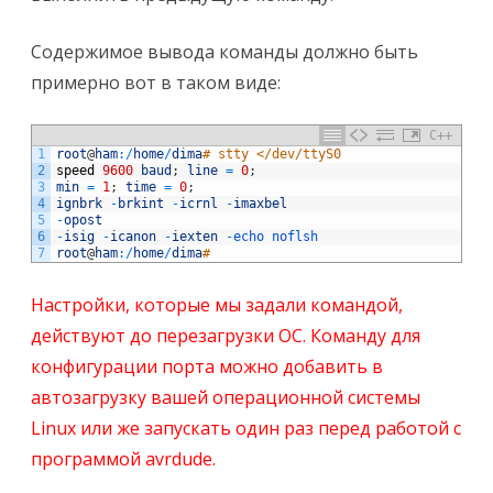
Содержимое вывода команды должно быть
примерно вот в таком виде:
C++
1
root
@
ham
:
/
home
/
dima
# stty </dev/ttyS0
2
speed
9600
baud
;
line
=
0
;
3
min
=
1
;
time
=
0
;
4
ignbrk
-
brkint
-
icrnl
-
imaxbel
5
-
opost
6
-
isig
-
icanon
-
iexten
-
echo 
noflsh
7
root
@
ham
:
/
home
/
dima
#
Настройки, которые мы задали командой,
действуют до перезагрузки ОС. Команду для
конфигурации порта можно добавить в
автозагрузку вашей операционной системы
Linux или же запускать один раз перед работой с
программой avrdude.