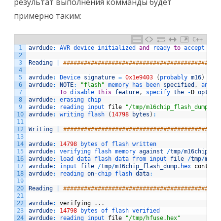
результат выполнения комманды будет
примерно таким:
C++
1
avrdude
:
AVR 
device 
initialized 
and
ready 
to
accept 
ins
2
3
Reading
|
#############################################
4
5
avrdude
:
Device 
signature
=
0x1e9403
(
probably 
m16
)
6
avrdude
:
NOTE
:
"flash"
memory 
has 
been 
specified
,
an 
er
7
To
disable 
this
feature
,
specify 
the
-
D
option
8
avrdude
:
erasing 
chip
9
avrdude
:
reading 
input 
file
"/tmp/m16chip_flash_dump.he
10
avrdude
:
writing 
flash
(
14798
bytes
)
:
11
12
Writing
|
#############################################
13
14
avrdude
:
14798
bytes 
of 
flash 
written
15
avrdude
:
verifying 
flash 
memory 
against
/
tmp
/
m16chip_fl
16
avrdude
:
load 
data 
flash 
data 
from 
input 
file
/
tmp
/
m16c
17
avrdude
:
input 
file
/
tmp
/
m16chip_flash_dump
.
hex 
contain
18
avrdude
:
reading 
on
-
chip 
flash 
data
:
19
20
Reading
|
#############################################
21
22
avrdude
:
verifying
.
.
.
23
avrdude
:
14798
bytes 
of 
flash 
verified
24
avrdude
:
reading 
input 
file
"/tmp/hfuse.hex"