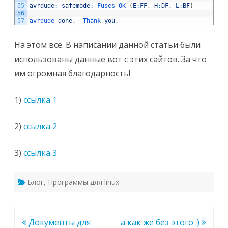
55
avrdude
:
safemode
:
Fuses 
OK
(
E
:
FF
,
H
:
DF
,
L
:
BF
)
56
57
avrdude 
done
.
Thank 
you
.
На этом всё. В написании данной статьи были
использованы данные вот с этих сайтов. За что
им огромная благодарность!
1)
ссылка 1
2)
ссылка 2
3)
ссылка 3
Блог
,
Программы для linux
Навигация
Документы для
а как же без этого :)