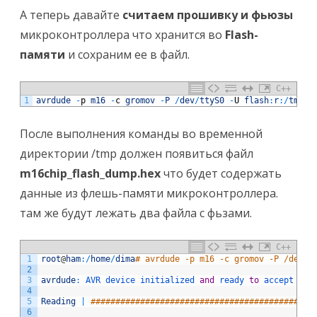
А теперь давайте
считаем прошивку
и фьюзы
микроконтроллера что хранится во
Flash-
памяти
и сохраним ее в файл.
C++
1
avrdude
-
p
m16
-
c
gromov
-
P
/
dev
/
ttyS0
-
U
flash
:
r
:
/
tmp
/
m
После выполнения команды во временной
директории /tmp должен появиться файл
m16chip_flash_dump.hex
что будет содержать
данные из флешь-памяти микроконтроллера.
там же будут лежать два файла с фьзами.
C++
1
root
@
ham
:
/
home
/
dima
# avrdude -p m16 -c gromov -P /dev/t
2
3
avrdude
:
AVR 
device 
initialized 
and
ready 
to
accept 
ins
4
5
Reading
|
#############################################
6