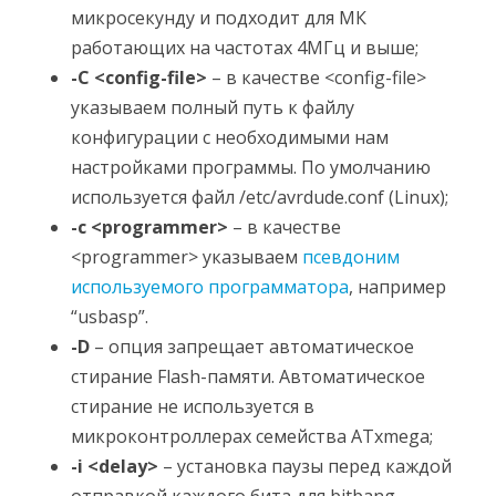
микросекунду и подходит для МК
работающих на частотах 4МГц и выше;
-C <config-file>
– в качестве <config-file>
указываем полный путь к файлу
конфигурации с необходимыми нам
настройками программы. По умолчанию
используется файл /etc/avrdude.conf (Linux);
-c <programmer>
– в качестве
<programmer> указываем
псевдоним
используемого программатора
, например
“usbasp”.
-D
– опция запрещает автоматическое
стирание Flash-памяти. Автоматическое
стирание не используется в
микроконтроллерах семейства ATxmega;
-i <delay>
– установка паузы перед каждой