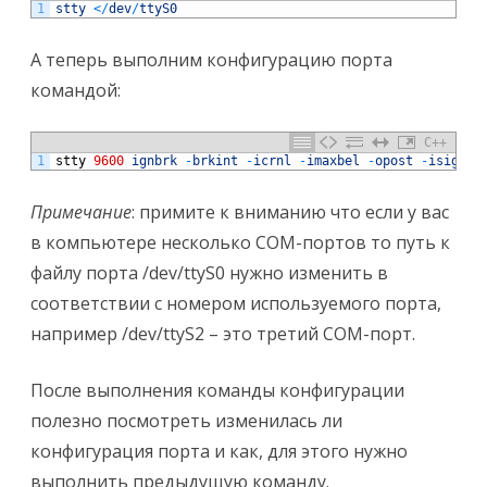
1
stty
<
/
dev
/
ttyS0
А теперь выполним конфигурацию порта
командой:
C++
1
stty
9600
ignbrk
-
brkint
-
icrnl
-
imaxbel
-
opost
-
isig
-
i
Примечание
: примите к вниманию что если у вас
в компьютере несколько COM-портов то путь к
файлу порта /dev/ttyS0 нужно изменить в
соответствии с номером используемого порта,
например /dev/ttyS2 – это третий COM-порт.
После выполнения команды конфигурации
полезно посмотреть изменилась ли
конфигурация порта и как, для этого нужно
выполнить предыдущую команду.