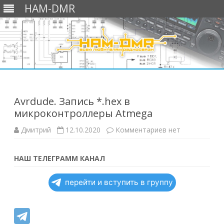
HAM-DMR
Перейти
к
содержимому
Avrdude. Запись *.hex в
микроконтроллеры Atmega
к
Дмитрий
12.10.2020
Комментариев
нет
записи
Avrdude.
Запись
*.hex
НАШ ТЕЛЕГРАММ КАНАЛ
в
микроконтролл
Atmega
перейти и вступить в группу