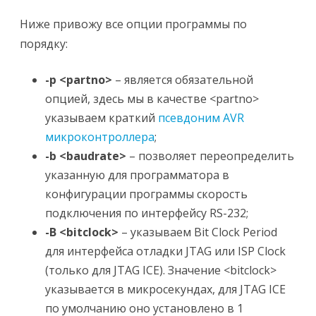
Ниже привожу все опции программы по
порядку:
-p <partno>
– является обязательной
опцией, здесь мы в качестве <partno>
указываем краткий
псевдоним AVR
микроконтроллера
;
-b <baudrate>
– позволяет переопределить
указанную для программатора в
конфигурации программы скорость
подключения по интерфейсу RS-232;
-B <bitclock>
– указываем Bit Clock Period
для интерфейса отладки JTAG или ISP Clock
(только для JTAG ICE). Значение <bitclock>
указывается в микросекундах, для JTAG ICE
по умолчанию оно установлено в 1