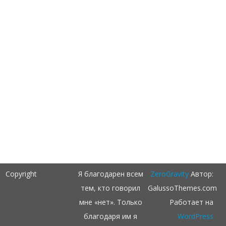
Copyright
Я благодарен всем
ZeroGravity
Автор:
тем, кто говорил
GalussoThemes.com
мне «нет». Только
Работает на
благодаря им я
WordPress