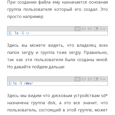
При создании файла ему назначается основная
группа пользователя который его создал. Это
просто например:
C++
1
ls
-
l
~
/
Здесь вы можете видеть, что владелец всех
папок sergiy и группа тоже sergiy. Правильно,
так как эти пользователи были созданы мной.
Но давайте пойдем дальше:
C++
1
ls
-
l
/
dev
/
Здесь мы видим что дисковым устройствам sd*
назначена группа disk, а это все значит, что
пользователь, состоящий в этой группе, может