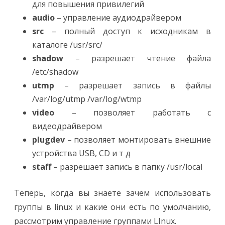
для повышения привилегий
audio
– управление аудиодрайвером
src
– полный доступ к исходникам в
каталоге /usr/src/
shadow
– разрешает чтение файла
/etc/shadow
utmp
– разрешает запись в файлы
/var/log/utmp /var/log/wtmp
video
– позволяет работать с
видеодрайвером
plugdev
– позволяет монтировать внешние
устройства USB, CD и т д
staff
– разрешает запись в папку /usr/local
Теперь, когда вы знаете зачем использовать
группы в linux и какие они есть по умолчанию,
рассмотрим управление группами LInux.