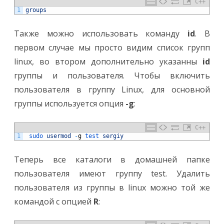
C++
1
groups
Также можно использовать команду
id
. В
первом случае мы просто видим список групп
linux, во втором дополнительно указанны
id
группы и пользователя. Чтобы включить
пользователя в группу Linux, для основной
группы используется опция
-g
:
C++
1
sudo 
usermod
-
g
test 
sergiy
Теперь все каталоги в домашней папке
пользователя имеют группу test. Удалить
пользователя из группы в linux можно той же
командой с опцией
R
: