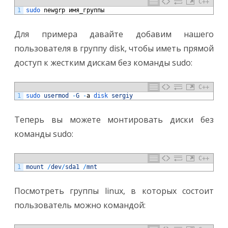
C++
1
sudo 
newgrp
имя
_
группы
Для примера давайте добавим нашего
пользователя в группу disk, чтобы иметь прямой
доступ к жестким дискам без команды sudo:
C++
1
sudo 
usermod
-
G
-
a
disk 
sergiy
Теперь вы можете монтировать диски без
команды sudo:
C++
1
mount
/
dev
/
sda1
/
mnt
Посмотреть группы linux, в которых состоит
пользователь можно командой: