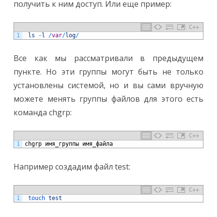
получить к ним доступ. Или еще пример:
C++
1
ls
-
l
/
var
/
log
/
Все как мы рассматривали в предыдущем
пункте. Но эти группы могут быть не только
установлены системой, но и вы сами вручную
можете менять группы файлов для этого есть
команда chgrp:
C++
1
chgrp
имя
_
группы
имя
_
файла
Например создадим файл test:
C++
1
touch 
test