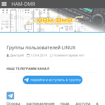
HAM-DMR
Перейти
к
содержимому
Группы пользователей LINUX
к
Дмитрий
13.04.2019
Комментариев
нет
записи
Группы
пользователей
LINUX
НАШ ТЕЛЕГРАММ КАНАЛ
перейти и вступить в группу
Основа распределения прав доступа в