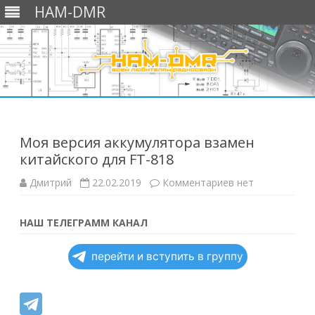
HAM-DMR
Перейти
к
содержимому
Моя версия аккумулятора взамен
китайского для FT-818
к
Дмитрий
22.02.2019
Комментариев
нет
записи
Моя
версия
аккумулятора
НАШ ТЕЛЕГРАММ КАНАЛ
взамен
китайского
для
перейти и вступить в группу
FT-
818