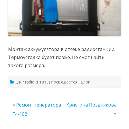
Монтаж аккумулятора в отсеке радиостанции.
Термоустадка будет позже. Не смог найти
такого размера.
QRP radio (FT818) посвящается.
,
Блог
Навигация
Ремонт генератора
Кристина Позднякова
по
Г4-102
записям