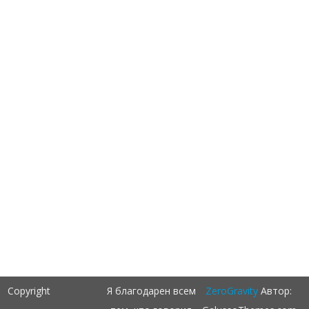
Copyright
Я благодарен всем
ZeroGravity
Автор: