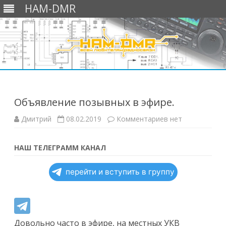
HAM-DMR
Перейти
к
содержимому
Объявление позывных в эфире.
к
Дмитрий
08.02.2019
Комментариев
нет
записи
Объявление
позывных
в
НАШ ТЕЛЕГРАММ КАНАЛ
эфире.
перейти и вступить в группу
Довольно часто в эфире, на местных УКВ