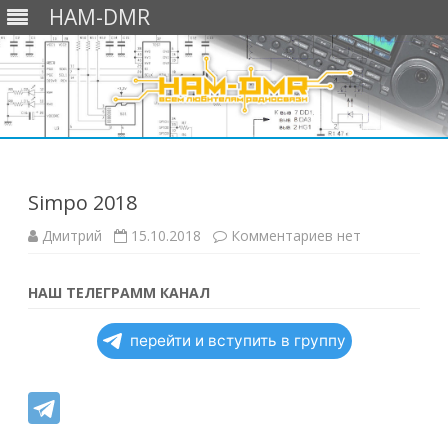
HAM-DMR
Перейти
к
содержимому
Simpo 2018
к
Дмитрий
15.10.2018
Комментариев
нет
записи
Simpo
2018
НАШ ТЕЛЕГРАММ КАНАЛ
перейти и вступить в группу