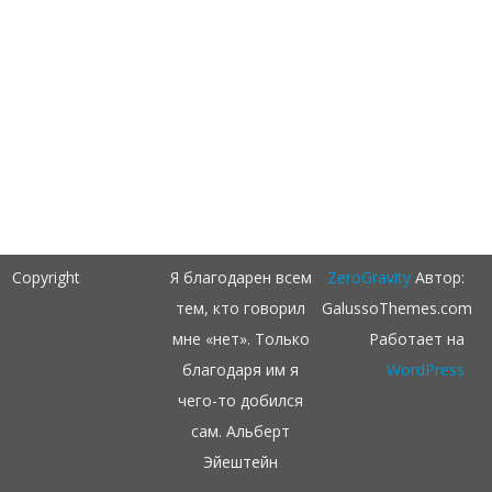
Copyright
Я благодарен всем
ZeroGravity
Автор:
тем, кто говорил
GalussoThemes.com
мне «нет». Только
Работает на
благодаря им я
WordPress
чего-то добился
сам. Альберт
Эйештейн