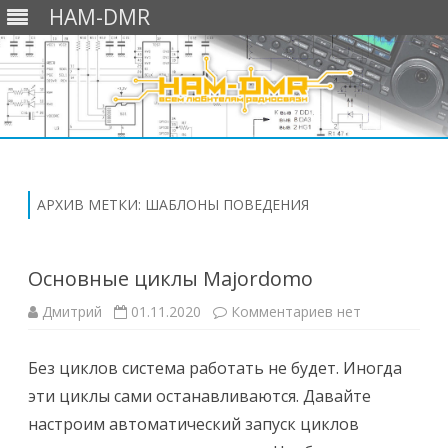
HAM-DMR
Перейти
к
содержимому
АРХИВ МЕТКИ:
ШАБЛОНЫ ПОВЕДЕНИЯ
Основные циклы Majordomo
к
Дмитрий
01.11.2020
Комментариев
нет
записи
Основные
циклы
Без циклов система работать не будет. Иногда
Majordomo
эти циклы сами останавливаются. Давайте
настроим автоматический запуск циклов