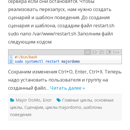
сервера если они остановятся. Чтобы
реализовать перезапуск, нам нужно создать
сценарий и шаблон поведения. До создания
сценария и шаблона, создадим файл restart.sh
sudo nano /var/www/restart.sh Заполним файл
следующим кодом:
C++
1
#!/bin/bash
2
sudo 
systemctl 
restart 
majordomo
Сохраним изменения Ctrl+O, Enter, Ctrl+X. Теперь
надо установить пользователя и группу на
созданный файл…
Читать далее »
Major DoMo
,
Блог
Главные циклы
,
основные
циклы
,
Сценарии
,
циклы majordomo
,
шаблоны
поведения