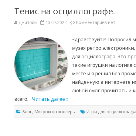
Тенис на осциллографе.
к
Дмитрий
13.07.2022
Комментариев
нет
записи
Тенис
на
Здравствуйте! Попросил м
осциллографе
музея ретро электроники,
для осциллографа. Это про
такие игрушки на логике 
месте и я решил без про
найденную в интернете но
любой смог прочитать и 
всего…
Читать далее »
Блог
,
Микроконтроллеры
Игры для осциллографа