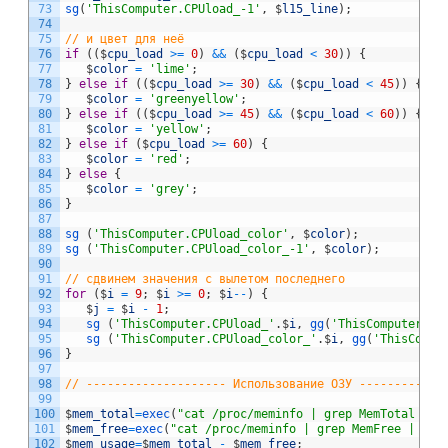
73
sg
(
'ThisComputer.CPUload_-1'
,
$
l15_line
)
;
74
75
// и цвет для неё
76
if
(
(
$
cpu_load
>=
0
)
&&
(
$
cpu_load
<
30
)
)
{
77
$
color
=
'lime'
;
78
}
else
if
(
(
$
cpu_load
>=
30
)
&&
(
$
cpu_load
<
45
)
)
{
79
$
color
=
'greenyellow'
;
80
}
else
if
(
(
$
cpu_load
>=
45
)
&&
(
$
cpu_load
<
60
)
)
{
81
$
color
=
'yellow'
;
82
}
else
if
(
$
cpu_load
>=
60
)
{
83
$
color
=
'red'
;
84
}
else
{
85
$
color
=
'grey'
;
86
}
87
88
sg
(
'ThisComputer.CPUload_color'
,
$
color
)
;
89
sg
(
'ThisComputer.CPUload_color_-1'
,
$
color
)
;
90
91
// сдвинем значения с вылетом последнего
92
for
(
$
i
=
9
;
$
i
>=
0
;
$
i
--
)
{
93
$
j
=
$
i
-
1
;
94
sg
(
'ThisComputer.CPUload_'
.
$
i
,
gg
(
'ThisComputer.CP
95
sg
(
'ThisComputer.CPUload_color_'
.
$
i
,
gg
(
'ThisCompu
96
}
97
98
// -------------------- Использование ОЗУ ------------
99
100
$
mem_total
=
exec
(
"cat /proc/meminfo | grep MemTotal | a
101
$
mem_free
=
exec
(
"cat /proc/meminfo | grep MemFree | awk
102
$
mem_usage
=
$
mem_total
-
$
mem_free
;