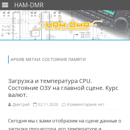
HAM-DMR
Перейти
к
содержимому
АРХИВ МЕТКИ:
СОСТОЯНИЕ ПАМЯТИ
Загрузка и температура CPU.
Состояние ОЗУ на главной сцене. Курс
валют.
к
Дмитрий
02.11.2020
Комментариев
нет
записи
Загрузка
и
Сегодня мы с вами отобразим на сцене данные о
температура
CPU.
загрузке процессора, его температуре и
Состояние