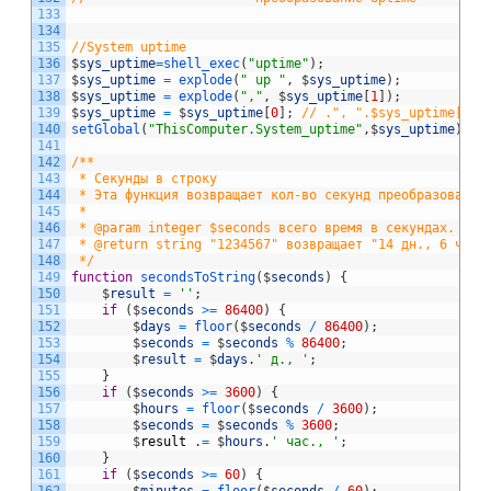
133
134
135
//System uptime
136
$
sys_uptime
=
shell_exec
(
"uptime"
)
;
137
$
sys_uptime
=
explode
(
" up "
,
$
sys_uptime
)
;
138
$
sys_uptime
=
explode
(
","
,
$
sys_uptime
[
1
]
)
;
139
$
sys_uptime
=
$
sys_uptime
[
0
]
;
// .", ".$sys_uptime[1];
140
setGlobal
(
"ThisComputer.System_uptime"
,
$
sys_uptime
)
;
141
142
/**
143
 * Секунды в строку
144
 * Эта функция возвращает кол-во секунд преобразованно
145
 *
146
 * @param integer $seconds всего время в секундах.
147
 * @return string "1234567" возвращает "14 дн., 6 час.
148
 */
149
function
secondsToString
(
$
seconds
)
{
150
$
result
=
''
;
151
if
(
$
seconds
>=
86400
)
{
152
$
days
=
floor
(
$
seconds
/
86400
)
;
153
$
seconds
=
$
seconds
%
86400
;
154
$
result
=
$
days
.
' д., '
;
155
}
156
if
(
$
seconds
>=
3600
)
{
157
$
hours
=
floor
(
$
seconds
/
3600
)
;
158
$
seconds
=
$
seconds
%
3600
;
159
$
result
.
=
$
hours
.
' час., '
;
160
}
161
if
(
$
seconds
>=
60
)
{