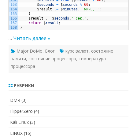
162
$
minutes
=
floor
(
$
seconds
/
60
)
;
163
$
seconds
=
$
seconds
%
60
;
164
$
result
.
=
$
minutes
.
' мин., '
;
165
}
166
$
result
.
=
$
seconds
.
' сек.'
;
167
return
$
result
;
168
}
…
Читать далее »
Major DoMo
,
Блог
курс валют
,
состояние
памяти
,
состояние процессора
,
температура
процессора
РУБРИКИ
DMR
(3)
FlipperZero
(4)
Kali Linux
(3)
LINUX
(16)