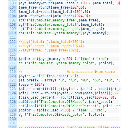
103
$
sys_memory
=
round
(
$
mem_usage
*
100
/
$
mem_total
,
0
)
;
104
$
mem_free
=
round
(
$
mem_free
/
1024
,
0
)
;
105
$
mem_total
=
round
(
$
mem_total
/
1024
,
0
)
;
106
$
mem_usage
=
round
(
$
mem_usage
/
1024
,
0
)
;
107
sg
(
"ThisComputer.memory_free"
,
$
mem_free
)
;
108
sg
(
"ThisComputer.memory_total"
,
$
mem_total
)
;
109
sg
(
"ThisComputer.memory_usage"
,
$
mem_usage
)
;
110
sg
(
"ThisComputer.System_memory"
,
$
sys_memory
)
;
111
112
//say('total: '.$mem_total/1024);
113
//say('usage: '.$mem_usage/1024);
114
//say('free: '.$mem_free/1024);
115
116
$
color
=
(
$
sys_memory
<
80
)
?
"lime"
:
"red"
;
117
sg
(
'ThisComputer.System_memory_color'
,
$
color
)
;
118
119
// -------------------- Использование Флеш-карты -----
120
$
bytes
=
disk_free_space
(
"."
)
;
121
$
si_prefix
=
array
(
'B'
,
'KB'
,
'MB'
,
'GB'
,
'TB'
,
'EB'
,
122
$
base
=
1024
;
123
$
class
=
min
(
(
int
)
log
(
$
bytes
,
$
base
)
,
count
(
$
si_pref
124
$
disk_used
=
round
(
$
bytes
/
pow
(
$
base
,
$
class
)
)
;
// . '
125
$
disk_used_percent
=
round
(
$
disk_used
*
100
/
32
,
0
)
;
126
setGlobal
(
'ThisComputer.DISKused'
,
$
disk_used
)
;
127
setGlobal
(
'ThisComputer.DISKusedPersent'
,
$
disk_used_p
128
$
color
=
(
$
disk_used
<
80
)
?
"lime"
:
"red"
;
129
sg
(
'ThisComputer.DISKused_color'
,
$
color
)
;
130
131
132
// -------------------- преобразование Uptime --------