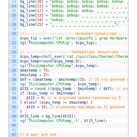
13
$
g_line
[
10
]
=
"&nbsp; &nbsp; &nbsp; &nbsp; &nbsp; _ _ 
14
$
g_line
[
11
]
=
"&nbsp; &nbsp; &nbsp; &nbsp; _ _ _ _ _ _
15
$
g_line
[
12
]
=
"&nbsp; &nbsp; &nbsp; _ _ _ _ _ _ _ _ _ 
16
$
g_line
[
13
]
=
"&nbsp; &nbsp; _ _ _ _ _ _ _ _ _ _ _ _ _
17
$
g_line
[
14
]
=
"&nbsp; _ _ _ _ _ _ _ _ _ _ _ _ _ _"
;
18
$
g_line
[
15
]
=
"_ _ _ _ _ _ _ _ _ _ _ _ _ _ _"
;
19
20
//----------------------- Название процессора --------
21
$
cpu_tip
=
exec
(
"cat /proc/cpuinfo | grep Hardware | a
22
sg
(
'ThisComputer.CPUtip'
,
$
cpu_tip
)
;
23
24
// -------------------- Температура процессора -------
25
$
cpu_temp
=
shell_exec
(
'cat /sys/class/thermal/thermal_z
26
$
cpu_temp
=
round
(
$
cpu_temp
,
0
)
;
27
sg
(
"ThisComputer.CPUtemp"
,
$
cpu_temp
)
;
28
$
maxtemp
=
75
;
29
$
mintemp
=
25
;
30
$
kf
=
(
$
maxtemp
-
$
mintemp
)
/
15
;
// 15 это делений на и
31
sg
(
'ThisComputer.CPUtemp'
,
$
cpu_temp
)
;
32
$
t15
=
round
(
(
$
cpu_temp
-
$
mintemp
)
/
$
kf
)
;
// чтобы 
33
if
(
$
cpu_temp
<=
$
mintemp
)
{
34
$
t15
=
0
;
// и оганичим нижнее значение на 0
35
}
elseif
(
$
cpu_temp
>=
$
maxtemp
)
{
36
$
t15
=
15
;
// ограничим максимум на 15 делений
37
}
38
$
t15_line
=
$
g_line
[
$
t15
]
;
39
sg
(
'ThisComputer.CPUtemp_-1'
,
$
t15_line
)
;
40
41
42
// и цвет для неё