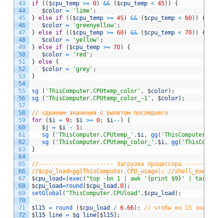
43
if
(
(
$
cpu_temp
>=
0
)
&&
(
$
cpu_temp
<
45
)
)
{
44
$
color
=
'lime'
;
45
}
else
if
(
(
$
cpu_temp
>=
45
)
&&
(
$
cpu_temp
<
60
)
)
{
46
$
color
=
'greenyellow'
;
47
}
else
if
(
(
$
cpu_temp
>=
60
)
&&
(
$
cpu_temp
<
70
)
)
{
48
$
color
=
'yellow'
;
49
}
else
if
(
$
cpu_temp
>=
70
)
{
50
$
color
=
'red'
;
51
}
else
{
52
$
color
=
'grey'
;
53
}
54
55
sg
(
'ThisComputer.CPUtemp_color'
,
$
color
)
;
56
sg
(
'ThisComputer.CPUtemp_color_-1'
,
$
color
)
;
57
58
// сдвинем значения с вылетом последнего
59
for
(
$
i
=
9
;
$
i
>=
0
;
$
i
--
)
{
60
$
j
=
$
i
-
1
;
61
sg
(
'ThisComputer.CPUtemp_'
.
$
i
,
gg
(
'ThisComputer.CP
62
sg
(
'ThisComputer.CPUtemp_color_'
.
$
i
,
gg
(
'ThisCompu
63
}
64
65
//---------------------- Загрузка процессора ---------
66
//$cpu_load=gg(ThisComputer.CPU_usage); //shell_exec('
67
$
cpu_load
=
(
exec
(
"top -bn 1 | awk '{print $9}' | tail -
68
$
cpu_load
=
round
(
$
cpu_load
,
0
)
;
69
setGlobal
(
"ThisComputer.CPUload"
,
$
cpu_load
)
;
70
71
$
l15
=
round
(
$
cpu_load
/
6.66
)
;
// чтобы из 15 значен
72
$
l15_line
=
$
g_line
[
$
l15
]
;