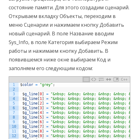
ОЗУ
состояние памяти. Для этого создадим сценарий.
на
главной
Открываем вкладку Объекты, переходим в
сцене.
Курс
меню Сценарии и нажимаем кнопку Добавить
валют.
новый сценарий. В поле Название вводим
Sys_Info, в поле Категория выбираем Режим
работы и нажимаем кнопку Добавить. В
появившемся ниже окне выбираем Код и
заполняем его следующим кодом:
C++
1
$
color
=
"grey"
;
2
3
$
g_line
[
0
]
=
"&nbsp; &nbsp; &nbsp; &nbsp; &nbsp; &nbs
4
$
g_line
[
1
]
=
"&nbsp; &nbsp; &nbsp; &nbsp; &nbsp; &nbs
5
$
g_line
[
2
]
=
"&nbsp; &nbsp; &nbsp; &nbsp; &nbsp; &nbs
6
$
g_line
[
3
]
=
"&nbsp; &nbsp; &nbsp; &nbsp; &nbsp; &nbs
7
$
g_line
[
4
]
=
"&nbsp; &nbsp; &nbsp; &nbsp; &nbsp; &nbs
8
$
g_line
[
5
]
=
"&nbsp; &nbsp; &nbsp; &nbsp; &nbsp; &nbs
9
$
g_line
[
6
]
=
"&nbsp; &nbsp; &nbsp; &nbsp; &nbsp; &nbs
10
$
g_line
[
7
]
=
"&nbsp; &nbsp; &nbsp; &nbsp; &nbsp; &nbs
11
$
g_line
[
8
]
=
"&nbsp; &nbsp; &nbsp; &nbsp; &nbsp; &nbs
12
$
g_line
[
9
]
=
"&nbsp; &nbsp; &nbsp; &nbsp; &nbsp; &nbs