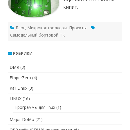
к
кипит.
штатным
датчикам
(часть
2)
Блог
,
Микроконтроллеры
,
Проекты
Самодельный бортовой ПК
РУБРИКИ
DMR
(3)
FlipperZero
(4)
Kali Linux
(3)
LINUX
(16)
Программы для linux
(1)
Major DoMo
(21)
QRP radio (FT818) посвящается.
(6)