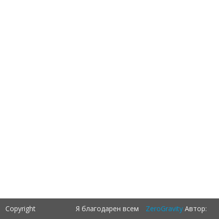
Copyright
Я благодарен всем
ZeroGravity
Автор: