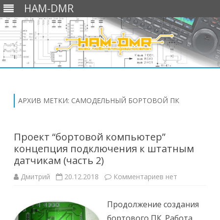
HAM-DMR
Перейти
к
содержимому
АРХИВ МЕТКИ:
САМОДЕЛЬНЫЙ БОРТОВОЙ ПК
Проект “бортовой компьютер”
концепция подключения к штатным
датчикам (часть 2)
к
Дмитрий
20.12.2018
Комментариев
нет
записи
Проект
“бортовой
Продолжение создания
компьютер”
концепция
бортового ПК. Работа
подключения