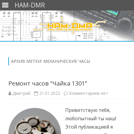
HAM-DMR
Перейти
к
содержимому
АРХИВ МЕТКИ:
МЕХАНИЧЕСКИЕ ЧАСЫ
Ремонт часов “Чайка 1301”
к
Дмитрий
21.01.2022
Комментариев
нет
записи
Ремонт
часов
Приветствую тебя,
“Чайка
1301”
любопытный ты наш!
Этой публикацией я