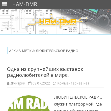
HAM-DMR
Перейти
к
содержимому
АРХИВ МЕТКИ:
ЛЮБИТЕЛЬСКОЕ РАДИО
Одна из крупнейших выставок
радиолюбителей в мире.
к
Дмитрий
08.07.2022
Комментариев
нет
записи
Одна
из
ЛЮБИТЕЛЬСКОЕ РАДИО
крупнейших
выставок
служит платформой, где
радиолюбителе
в
мире.