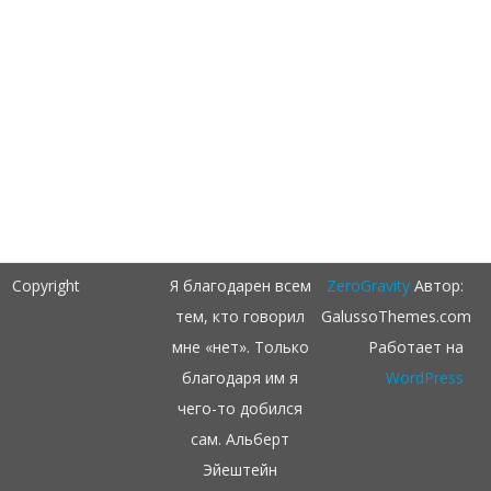
Copyright
Я благодарен всем
ZeroGravity
Автор:
тем, кто говорил
GalussoThemes.com
мне «нет». Только
Работает на
благодаря им я
WordPress
чего-то добился
сам. Альберт
Эйештейн