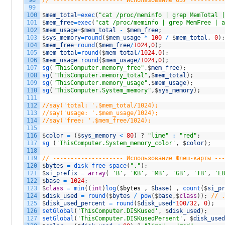
98
// -------------------- Использование ОЗУ ---------
99
100
$
mem_total
=
exec
(
"cat /proc/meminfo | grep MemTotal 
101
$
mem_free
=
exec
(
"cat /proc/meminfo | grep MemFree | 
102
$
mem_usage
=
$
mem_total
-
$
mem_free
;
103
$
sys_memory
=
round
(
$
mem_usage
*
100
/
$
mem_total
,
0
)
104
$
mem_free
=
round
(
$
mem_free
/
1024
,
0
)
;
105
$
mem_total
=
round
(
$
mem_total
/
1024
,
0
)
;
106
$
mem_usage
=
round
(
$
mem_usage
/
1024
,
0
)
;
107
sg
(
"ThisComputer.memory_free"
,
$
mem_free
)
;
108
sg
(
"ThisComputer.memory_total"
,
$
mem_total
)
;
109
sg
(
"ThisComputer.memory_usage"
,
$
mem_usage
)
;
110
sg
(
"ThisComputer.System_memory"
,
$
sys_memory
)
;
111
112
//say('total: '.$mem_total/1024);
113
//say('usage: '.$mem_usage/1024);
114
//say('free: '.$mem_free/1024);
115
116
$
color
=
(
$
sys_memory
<
80
)
?
"lime"
:
"red"
;
117
sg
(
'ThisComputer.System_memory_color'
,
$
color
)
;
118
119
// -------------------- Использование Флеш-карты --
120
$
bytes
=
disk_free_space
(
"."
)
;
121
$
si_prefix
=
array
(
'B'
,
'KB'
,
'MB'
,
'GB'
,
'TB'
,
'E
122
$
base
=
1024
;
123
$
class
=
min
(
(
int
)
log
(
$
bytes
,
$
base
)
,
count
(
$
si_p
124
$
disk_used
=
round
(
$
bytes
/
pow
(
$
base
,
$
class
)
)
;
// 
125
$
disk_used_percent
=
round
(
$
disk_used
*
100
/
32
,
0
)
;
126
setGlobal
(
'ThisComputer.DISKused'
,
$
disk_used
)
;
127
setGlobal
(
'ThisComputer.DISKusedPersent'
,
$
disk_use