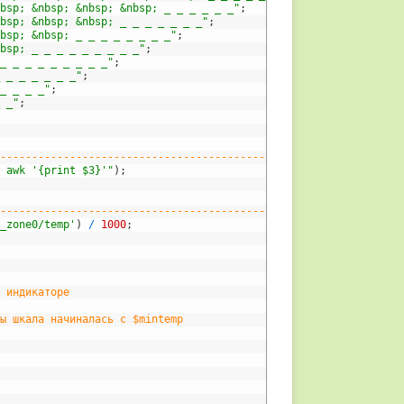
nbsp; &nbsp; &nbsp; &nbsp; _ _ _ _ _ _"
;
nbsp; &nbsp; &nbsp; _ _ _ _ _ _ _"
;
nbsp; &nbsp; _ _ _ _ _ _ _ _"
;
nbsp; _ _ _ _ _ _ _ _ _"
;
 _ _ _ _ _ _ _ _ _"
;
_ _ _ _ _ _ _"
;
 _ _ _ _"
;
_ _"
;
----------------------------------------------------
| awk '{print $3}'"
)
;
----------------------------------------------------
l_zone0/temp'
)
/
1000
;
а индикаторе
бы шкала начиналась с $mintemp 