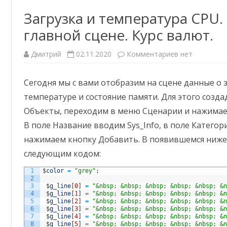
Загрузка и температура CPU.
главной сцене. Курс валют.
к
Дмитрий
02.11.2020
Комментариев
нет
записи
Загрузка
и
Сегодня мы с вами отобразим на сцене данные о з
температура
CPU.
температуре и состояние памяти. Для этого созд
Состояние
ОЗУ
Объекты, переходим в меню Сценарии и нажимае
на
главной
В поле Название вводим Sys_Info, в поле Катего
сцене.
Курс
нажимаем кнопку Добавить. В появившемся ниже
валют.
следующим кодом:
1
$
color
=
"grey"
;
2
3
$
g_line
[
0
]
=
"&nbsp; &nbsp; &nbsp; &nbsp; &nbsp; &
4
$
g_line
[
1
]
=
"&nbsp; &nbsp; &nbsp; &nbsp; &nbsp; &
5
$
g_line
[
2
]
=
"&nbsp; &nbsp; &nbsp; &nbsp; &nbsp; &
6
$
g_line
[
3
]
=
"&nbsp; &nbsp; &nbsp; &nbsp; &nbsp; &
7
$
g_line
[
4
]
=
"&nbsp; &nbsp; &nbsp; &nbsp; &nbsp; &
8
$
g_line
[
5
]
=
"&nbsp; &nbsp; &nbsp; &nbsp; &nbsp; &