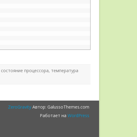
,
состояние процессора
,
температура
ZeroGravity
Автор: GalussoThemes.com
Работает на
WordPress