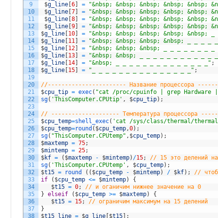
9
$
g_line
[
6
]
=
"&nbsp; &nbsp; &nbsp; &nbsp; &nbsp; &
10
$
g_line
[
7
]
=
"&nbsp; &nbsp; &nbsp; &nbsp; &nbsp; &
11
$
g_line
[
8
]
=
"&nbsp; &nbsp; &nbsp; &nbsp; &nbsp; &
12
$
g_line
[
9
]
=
"&nbsp; &nbsp; &nbsp; &nbsp; &nbsp; &
13
$
g_line
[
10
]
=
"&nbsp; &nbsp; &nbsp; &nbsp; &nbsp; _
14
$
g_line
[
11
]
=
"&nbsp; &nbsp; &nbsp; &nbsp; _ _ _ _ 
15
$
g_line
[
12
]
=
"&nbsp; &nbsp; &nbsp; _ _ _ _ _ _ _ _
16
$
g_line
[
13
]
=
"&nbsp; &nbsp; _ _ _ _ _ _ _ _ _ _ _ 
17
$
g_line
[
14
]
=
"&nbsp; _ _ _ _ _ _ _ _ _ _ _ _ _ _"
;
18
$
g_line
[
15
]
=
"_ _ _ _ _ _ _ _ _ _ _ _ _ _ _"
;
19
20
//----------------------- Название процессора -----
21
$
cpu_tip
=
exec
(
"cat /proc/cpuinfo | grep Hardware 
22
sg
(
'ThisComputer.CPUtip'
,
$
cpu_tip
)
;
23
24
// -------------------- Температура процессора ----
25
$
cpu_temp
=
shell_exec
(
'cat /sys/class/thermal/therma
26
$
cpu_temp
=
round
(
$
cpu_temp
,
0
)
;
27
sg
(
"ThisComputer.CPUtemp"
,
$
cpu_temp
)
;
28
$
maxtemp
=
75
;
29
$
mintemp
=
25
;
30
$
kf
=
(
$
maxtemp
-
$
mintemp
)
/
15
;
// 15 это делений н
31
sg
(
'ThisComputer.CPUtemp'
,
$
cpu_temp
)
;
32
$
t15
=
round
(
(
$
cpu_temp
-
$
mintemp
)
/
$
kf
)
;
// что
33
if
(
$
cpu_temp
<=
$
mintemp
)
{
34
$
t15
=
0
;
// и оганичим нижнее значение на 0
35
}
elseif
(
$
cpu_temp
>=
$
maxtemp
)
{
36
$
t15
=
15
;
// ограничим максимум на 15 делений
37
}
38
$
t15_line
=
$
g_line
[
$
t15
]
;