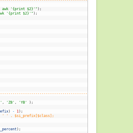
----------------------------------------------------
| awk '{print $2}'"
)
;
awk '{print $2}'"
)
;
;
-----------------------------------------------------------
B'
,
'ZB'
,
'YB'
)
;
refix
)
-
1
)
;
. ' ' . $si_prefix[$class];
d_percent
)
;