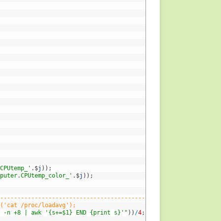
.CPUtemp_'
.
$
j
)
)
;
mputer.CPUtemp_color_'
.
$
j
)
)
;
-----------------------------------------------
c('cat /proc/loadavg');
l -n +8 | awk '{s+=$1} END {print s}'"
)
)
/
4
;