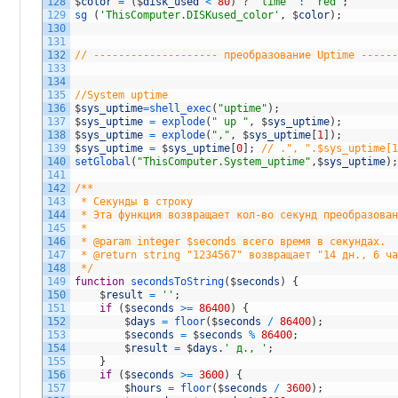
128
$
color
=
(
$
disk_used
<
80
)
?
"lime"
:
"red"
;
129
sg
(
'ThisComputer.DISKused_color'
,
$
color
)
;
130
131
132
// -------------------- преобразование Uptime -----
133
134
135
//System uptime
136
$
sys_uptime
=
shell_exec
(
"uptime"
)
;
137
$
sys_uptime
=
explode
(
" up "
,
$
sys_uptime
)
;
138
$
sys_uptime
=
explode
(
","
,
$
sys_uptime
[
1
]
)
;
139
$
sys_uptime
=
$
sys_uptime
[
0
]
;
// .", ".$sys_uptime[
140
setGlobal
(
"ThisComputer.System_uptime"
,
$
sys_uptime
)
141
142
/**
143
 * Секунды в строку
144
 * Эта функция возвращает кол-во секунд преобразова
145
 *
146
 * @param integer $seconds всего время в секундах.
147
 * @return string "1234567" возвращает "14 дн., 6 ч
148
 */
149
function
secondsToString
(
$
seconds
)
{
150
$
result
=
''
;
151
if
(
$
seconds
>=
86400
)
{
152
$
days
=
floor
(
$
seconds
/
86400
)
;
153
$
seconds
=
$
seconds
%
86400
;
154
$
result
=
$
days
.
' д., '
;
155
}
156
if
(
$
seconds
>=
3600
)
{
157
$
hours
=
floor
(
$
seconds
/
3600
)
;