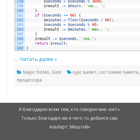
158
$
seconds
=
$
seconds
%
3600
;
159
$
result
.
=
$
hours
.
' час., '
;
160
}
161
if
(
$
seconds
>=
60
)
{
162
$
minutes
=
floor
(
$
seconds
/
60
)
;
163
$
seconds
=
$
seconds
%
60
;
164
$
result
.
=
$
minutes
.
' мин., '
;
165
}
166
$
result
.
=
$
seconds
.
' сек.'
;
167
return
$
result
;
168
}
…
Читать далее »
Major DoMo
,
Блог
курс валют
,
состояние памяти
процессора
Я благодарен всем тем, кто говорил мне «нет».
Только благодаря им я чего-то добился сам.
Альберт Эйештейн