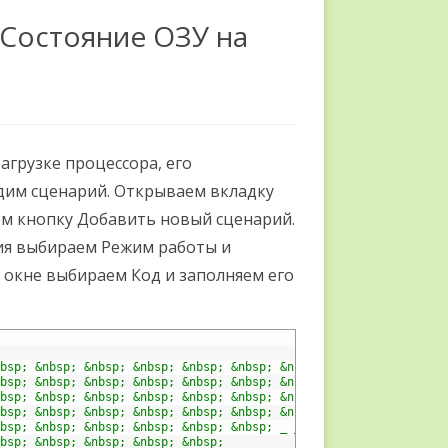
 Состояние ОЗУ на
агрузке процессора, его
адим сценарий. Открываем вкладку
м кнопку Добавить новый сценарий.
рия выбираем Режим работы и
 окне выбираем Код и заполняем его
nbsp; &nbsp; &nbsp; &nbsp; &nbsp; &nbsp; &nbsp; &nbsp; &nbsp; &n
nbsp; &nbsp; &nbsp; &nbsp; &nbsp; &nbsp; &nbsp; &nbsp; &nbsp; _"
nbsp; &nbsp; &nbsp; &nbsp; &nbsp; &nbsp; &nbsp; &nbsp; _ _"
;
nbsp; &nbsp; &nbsp; &nbsp; &nbsp; &nbsp; &nbsp; _ _ _"
;
nbsp; &nbsp; &nbsp; &nbsp; &nbsp; &nbsp; _ _ _ _"
;
nbsp; &nbsp; &nbsp; &nbsp; &nbsp; _ _ _ _ _"
;