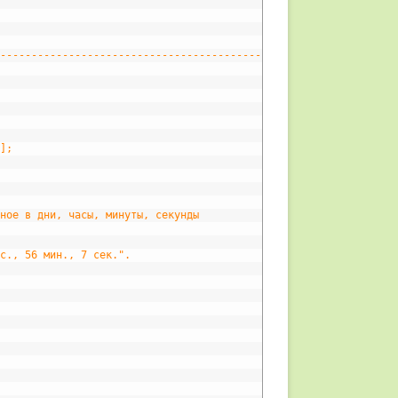
-----------------------------------------------------
1];
;
нное в дни, часы, минуты, секунды
ас., 56 мин., 7 сек.".