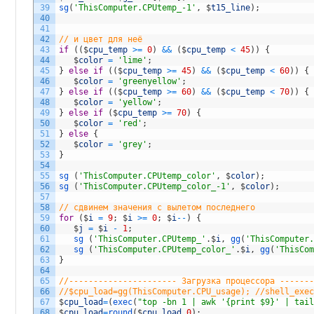
39
sg
(
'ThisComputer.CPUtemp_-1'
,
$
t15_line
)
;
40
41
42
// и цвет для неё
43
if
(
(
$
cpu_temp
>=
0
)
&&
(
$
cpu_temp
<
45
)
)
{
44
$
color
=
'lime'
;
45
}
else
if
(
(
$
cpu_temp
>=
45
)
&&
(
$
cpu_temp
<
60
)
)
{
46
$
color
=
'greenyellow'
;
47
}
else
if
(
(
$
cpu_temp
>=
60
)
&&
(
$
cpu_temp
<
70
)
)
{
48
$
color
=
'yellow'
;
49
}
else
if
(
$
cpu_temp
>=
70
)
{
50
$
color
=
'red'
;
51
}
else
{
52
$
color
=
'grey'
;
53
}
54
55
sg
(
'ThisComputer.CPUtemp_color'
,
$
color
)
;
56
sg
(
'ThisComputer.CPUtemp_color_-1'
,
$
color
)
;
57
58
// сдвинем значения с вылетом последнего
59
for
(
$
i
=
9
;
$
i
>=
0
;
$
i
--
)
{
60
$
j
=
$
i
-
1
;
61
sg
(
'ThisComputer.CPUtemp_'
.
$
i
,
gg
(
'ThisComputer
62
sg
(
'ThisComputer.CPUtemp_color_'
.
$
i
,
gg
(
'ThisCo
63
}
64
65
//---------------------- Загрузка процессора ------
66
//$cpu_load=gg(ThisComputer.CPU_usage); //shell_exe
67
$
cpu_load
=
(
exec
(
"top -bn 1 | awk '{print $9}' | tai
68
$
cpu_load
=
round
(
$
cpu_load
,
0
)
;