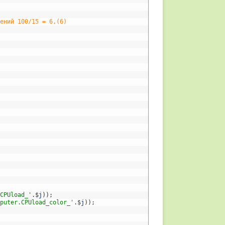
чений 100/15 = 6,(6)
.CPUload_'
.
$
j
)
)
;
mputer.CPUload_color_'
.
$
j
)
)
;