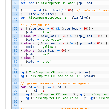
69
setGlobal
(
"ThisComputer.CPUload"
,
$
cpu_load
)
;
70
71
$
l15
=
round
(
$
cpu_load
/
6.66
)
;
// чтобы из 15 зна
72
$
l15_line
=
$
g_line
[
$
l15
]
;
73
sg
(
'ThisComputer.CPUload_-1'
,
$
l15_line
)
;
74
75
// и цвет для неё
76
if
(
(
$
cpu_load
>=
0
)
&&
(
$
cpu_load
<
30
)
)
{
77
$
color
=
'lime'
;
78
}
else
if
(
(
$
cpu_load
>=
30
)
&&
(
$
cpu_load
<
45
)
)
{
79
$
color
=
'greenyellow'
;
80
}
else
if
(
(
$
cpu_load
>=
45
)
&&
(
$
cpu_load
<
60
)
)
{
81
$
color
=
'yellow'
;
82
}
else
if
(
$
cpu_load
>=
60
)
{
83
$
color
=
'red'
;
84
}
else
{
85
$
color
=
'grey'
;
86
}
87
88
sg
(
'ThisComputer.CPUload_color'
,
$
color
)
;
89
sg
(
'ThisComputer.CPUload_color_-1'
,
$
color
)
;
90
91
// сдвинем значения с вылетом последнего
92
for
(
$
i
=
9
;
$
i
>=
0
;
$
i
--
)
{
93
$
j
=
$
i
-
1
;
94
sg
(
'ThisComputer.CPUload_'
.
$
i
,
gg
(
'ThisComputer
95
sg
(
'ThisComputer.CPUload_color_'
.
$
i
,
gg
(
'ThisCo
96
}
97