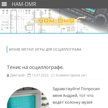
HAM-DMR
Перейти
к
содержимому
АРХИВ МЕТКИ:
ИГРЫ ДЛЯ ОСЦИЛЛОГРАФА.
Тенис на осциллографе.
к
Дмитрий
13.07.2022
Комментариев
нет
записи
Тенис
на
Здравствуйте! Попросил
осциллографе.
меня Андрей, тот что
ведёт колонку музея