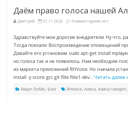
Даём право голоса нашей А
к
Дмитрий
01.11.2020
Комментариев
нет
записи
Даём
право
Здравствуйте мои дорогие внедрители. Ну что, р
голоса
нашей
Тогда поехали. Воспроизведение оповещений пр
Алисе
Давайте его установим. sudo apt-get install mplaye
но голоса так и не появилось. Нам необходим го
из маркета приложений RHVoice. Но сначала устан
install -y scons gcc git flite flite1-dev…
Читать далее 
Major DoMo
,
Блог
RHVoice
,
Алиса
,
Алиса говорит