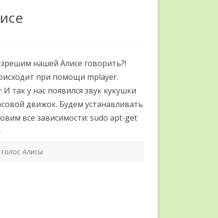
лисе
азрешим нашей Алисе говорить?!
оисходит при помощи mplayer.
r И так у нас появился звук кукушки
лосовой движок. Будем устанавливать
овим все зависимости: sudo apt-get
»
,
голос Алисы