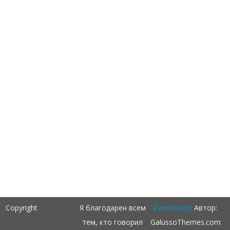
Copyright
Я благодарен всем
ZeroGravity
Автор:
тем, кто говорил
GalussoThemes.com