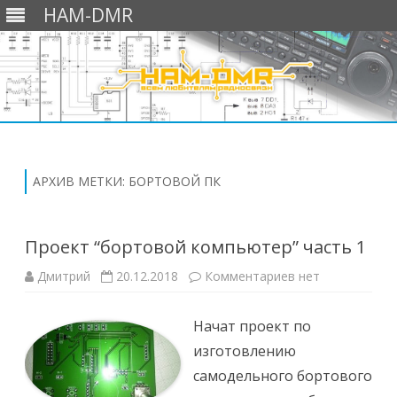
HAM-DMR
Перейти
к
содержимому
АРХИВ МЕТКИ:
БОРТОВОЙ ПК
Проект “бортовой компьютер” часть 1
к
Дмитрий
20.12.2018
Комментариев
нет
записи
Проект
“бортовой
Начат проект по
компьютер”
часть
изготовлению
1
самодельного бортового