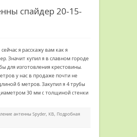
нны спайдер 20-15-
сейчас я расскажу вам как я
я
ер. Значит купил я в славном городе
ы для изготовления крестовины.
метров у нас в продаже почти не
линой 6 метров. Закупил я 4 трубы
диаметром 30 мм с толщиной стенки
ление антенны Spyder
,
КВ
,
Подробная