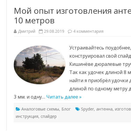
Мой опыт изготовления анте
10 метров
к
Дмитрий
29.08.2019
4 комментария
записи
Мой
опыт
Устраивайтесь поудобнее, 
изготовлени
антенны
конструировал свой спайд
спайдер
20-
Кишинёве дюралевые труб
15-
10
Так как удочек длиной 8 
метров
найти я приобрёл удочки д
длиной по одному метру 
3 мм. и одну…
Читать далее »
Аналоговые схемы
,
Блог
Spyder
,
антенна
,
изготов
инструкция
,
спайдер