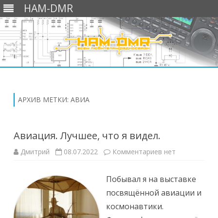
HAM-DMR
Перейти
к
содержимому
АРХИВ МЕТКИ:
АВИА
Авиация. Лучшее, что я видел.
к
Дмитрий
08.07.2022
Комментариев
нет
записи
Авиация.
Лучшее,
Побывал я на выставке
что
я
посвящённой авиации и
видел.
космонавтики.