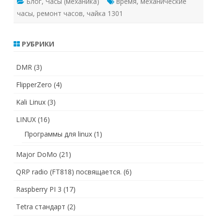
Блог
,
Часы (механика)
время
,
механические
часы
,
ремонт часов
,
чайка 1301
РУБРИКИ
DMR
(3)
FlipperZero
(4)
Kali Linux
(3)
LINUX
(16)
Программы для linux
(1)
Major DoMo
(21)
QRP radio (FT818) посвящается.
(6)
Raspberry PI 3
(17)
Tetra стандарт
(2)