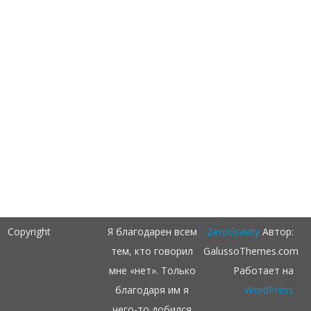
Copyright
Я благодарен всем
ZeroGravity
Автор:
тем, кто говорил
GalussoThemes.com
мне «нет». Только
Работает на
благодаря им я
WordPress
чего-то добился