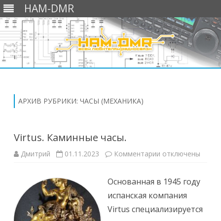
HAM-DMR
Перейти
к
содержимому
АРХИВ РУБРИКИ:
ЧАСЫ (МЕХАНИКА)
Virtus. Каминные часы.
к
Дмитрий
01.11.2023
Комментарии
отключены
записи
Virtus.
Каминные
Основанная в 1945 году
часы.
испанская компания
Virtus специализируется