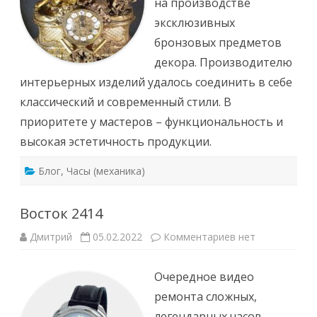
на производстве
эксклюзивных
бронзовых предметов
декора. Производителю
интерьерных изделий удалось соединить в себе
классический и современный стили. В
приоритете у мастеров – функциональность и
высокая эстетичность продукции.
Блог
,
Часы (механика)
Восток 2414
к
Дмитрий
05.02.2022
Комментариев
нет
записи
Восток
2414
Очередное видео
ремонта сложных,
легендарных часов