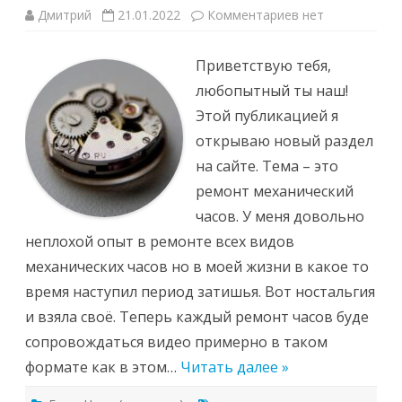
к
Дмитрий
21.01.2022
Комментариев
нет
записи
Ремонт
часов
Приветствую тебя,
“Чайка
1301”
любопытный ты наш!
Этой публикацией я
открываю новый раздел
на сайте. Тема – это
ремонт механический
часов. У меня довольно
неплохой опыт в ремонте всех видов
механических часов но в моей жизни в какое то
время наступил период затишья. Вот ностальгия
и взяла своё. Теперь каждый ремонт часов буде
сопровождаться видео примерно в таком
формате как в этом…
Читать далее »