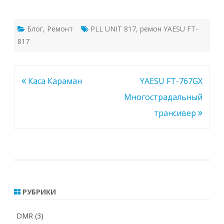
Блог
,
Ремонт
PLL UNIT 817
,
ремон YAESU FT-
817
Навигация
Каса Караман
YAESU FT-767GX
по
Многострадальный
записям
трансивер
РУБРИКИ
DMR
(3)