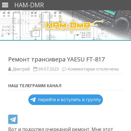
HAM-DMR
Перейти
к
содержимому
Ремонт трансивера YAESU FT-817
к
Дмитрий
09.07.2023
Комментарии
отключены
записи
Ремонт
трансивера
YAESU
НАШ ТЕЛЕГРАММ КАНАЛ
FT-
817
перейти и вступить в группу
Вот и подоспел очередной ремонт. Мне этот