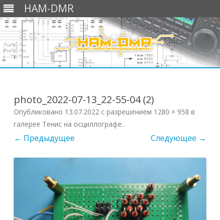
HAM-DMR
Перейти
к
содержимому
photo_2022-07-13_22-55-04 (2)
Опубликовано
13.07.2022
с разрешением
1280 × 958
в
галерее
Тенис на осциллографе.
.
← Предыдущее
Следующее →